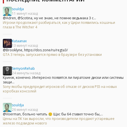
souldja
11 минут назад
@Adren, @Scotina, ну не знаю, не помню ведьмака 3 с...
Игроки продолжают разбираться, как у Цири появились кошачьи
глаза в The Witcher 4
Kutaanax
13 минут назад
@Brooklyne, https://dos.zone/ru/regta3/
GTA 3 теперь запускается прямо в браузере без установки
SemyonRehab
24 минуты назад
Кринж, конечно. Интересно появятся ли пиратские диски или системы
защи...
Sony якобы предупредит игроков об отказе от дисков PS5 на новых
коробках консолей
souldja
26 минут назад
@Voerman, больно читать 🥲 Щас бы 64 ставил точно бы,...
Цены на ПК так выросли, что производители продают устаревшее
железо под видом нового