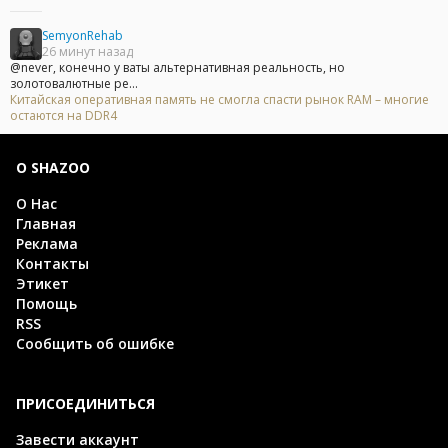
SemyonRehab
26 минут назад
@never, конечно у ваты альтернативная реальность, но
золотовалютные ре...
Китайская оперативная память не смогла спасти рынок RAM – многие
остаются на DDR4
О SHAZOO
О Нас
Главная
Реклама
Контакты
Этикет
Помощь
RSS
Сообщить об ошибке
ПРИСОЕДИНИТЬСЯ
Завести аккаунт