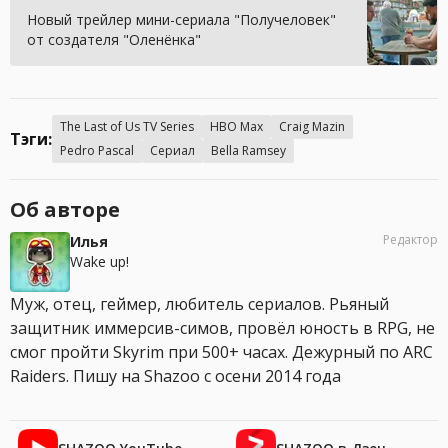
Новый трейлер мини-сериала "Получеловек"
от создателя "Оленёнка"
The Last of Us TV Series
HBO Max
Craig Mazin
Тэги:
Pedro Pascal
Сериал
Bella Ramsey
Об авторе
Редактор
Илья
Wake up!
Муж, отец, геймер, любитель сериалов. Рьяный
защитник иммерсив-симов, провёл юность в RPG, не
смог пройти Skyrim при 500+ часах. Дежурный по ARC
Raiders. Пишу на Shazoo с осени 2014 года