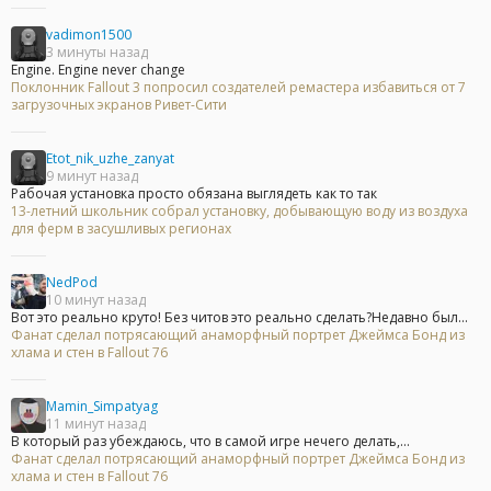
vadimon1500
3 минуты назад
Engine. Engine never change
Поклонник Fallout 3 попросил создателей ремастера избавиться от 7
загрузочных экранов Ривет-Сити
Etot_nik_uzhe_zanyat
9 минут назад
Рабочая установка просто обязана выглядеть как то так
13-летний школьник собрал установку, добывающую воду из воздуха
для ферм в засушливых регионах
NedPod
10 минут назад
Вот это реально круто! Без читов это реально сделать?Недавно был...
Фанат сделал потрясающий анаморфный портрет Джеймса Бонд из
хлама и стен в Fallout 76
Mamin_Simpatyag
11 минут назад
В который раз убеждаюсь, что в самой игре нечего делать,...
Фанат сделал потрясающий анаморфный портрет Джеймса Бонд из
хлама и стен в Fallout 76