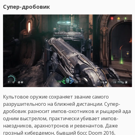
Супер-дробовик
Культовое оружие сохраняет звание самого
разрушительного на ближней дистанции. Супер-
дробовик разносит импов-охотников и рыцарей ада
одним выстрелом, практически убивает импов-
наездников, арахнотронов и ревенантов. Даже
грозный кибердемон, бывший босс Doom 2016,