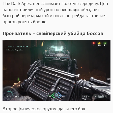
The Dark Ages, цеп занимает золотую середину. Цеп
наносит приличный урон по площади, обладает
быстрой перезарядкой и после апгрейда заставляет
врагов ронять броню.
Пронзатель – снайперский убийца боссов
Второе физическое оружие дальнего боя