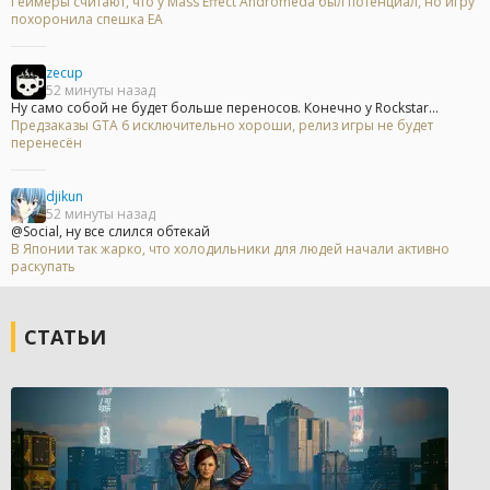
Геймеры считают, что у Mass Effect Andromeda был потенциал, но игру
похоронила спешка EA
zecup
52 минуты назад
Ну само собой не будет больше переносов. Конечно у Rockstar...
Предзаказы GTA 6 исключительно хороши, релиз игры не будет
перенесён
djikun
52 минуты назад
@Social, ну все слился обтекай
В Японии так жарко, что холодильники для людей начали активно
раскупать
СТАТЬИ