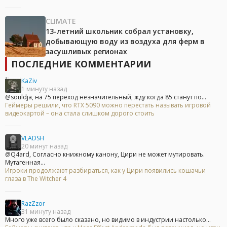
CLIMATE
13-летний школьник собрал установку,
добывающую воду из воздуха для ферм в
засушливых регионах
ПОСЛЕДНИЕ КОММЕНТАРИИ
KaZiv
1 минуту назад
@souldja, на 75 переход незначительный, жду когда 85 станут по...
Геймеры решили, что RTX 5090 можно перестать называть игровой
видеокартой – она стала слишком дорого стоить
VLADSH
20 минут назад
@Q4ard, Согласно книжному канону, Цири не может мутировать.
Мутагенная...
Игроки продолжают разбираться, как у Цири появились кошачьи
глаза в The Witcher 4
RazZzor
31 минуту назад
Много уже всего было сказано, но видимо в индустрии настолько...