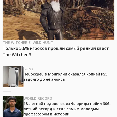
THE WITCHER 3: WILD HUNT
Только 5,6% игроков прошли самый редкий квест
The Witcher 3
SONY
Небоскрёб в Монголии оказался копией PS5
задолго до её анонса
WORLD RECORD
18-летний подросток из Флориды побил 306-
летний рекорд и стал самым молодым
профессором в истории