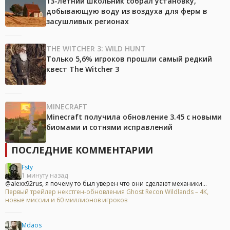
13-летний школьник собрал установку,
добывающую воду из воздуха для ферм в
засушливых регионах
THE WITCHER 3: WILD HUNT
Только 5,6% игроков прошли самый редкий
квест The Witcher 3
MINECRAFT
Minecraft получила обновление 3.45 с новыми
биомами и сотнями исправлений
ПОСЛЕДНИЕ КОММЕНТАРИИ
Fsty
1 минуту назад
@alexx92rus, я почему то был уверен что они сделают механики...
Первый трейлер некстген-обновления Ghost Recon Wildlands – 4К,
новые миссии и 60 миллионов игроков
Mdaos