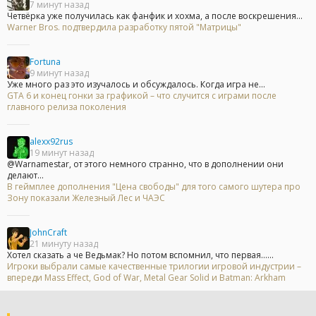
7 минут назад
Четвёрка уже получилась как фанфик и хохма, а после воскрешения...
Warner Bros. подтвердила разработку пятой "Матрицы"
Fortuna
9 минут назад
Уже много раз это изучалось и обсуждалось. Когда игра не...
GTA 6 и конец гонки за графикой – что случится с играми после
главного релиза поколения
alexx92rus
19 минут назад
@Warnamestar, от этого немного странно, что в дополнении они
делают...
В геймплее дополнения "Цена свободы" для того самого шутера про
Зону показали Железный Лес и ЧАЭС
JohnCraft
21 минуту назад
Хотел сказать а че Ведьмак? Но потом вспомнил, что первая......
Игроки выбрали самые качественные трилогии игровой индустрии –
впереди Mass Effect, God of War, Metal Gear Solid и Batman: Arkham