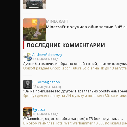
MINECRAFT
Minecraft получила обновление 3.45 
ПОСЛЕДНИЕ КОММЕНТАРИИ
AndrewVishnevsky
17 минут назад
Лучше бы включили обратно онлайн в ней, а также вернули..
Ubisoft раздаёт Ghost Recon Future Soldier на ПК до 13 август
BulkyImagination
42 минуты назад
"Вы не понимаете это другое" Параллельно Spotify намеренн
Spotify сделала ставку на ИИ-музыку и потеряла 8% капитали
Egrassa
48 минут назад
@Gammicus, ок, он ошибся жанром) в ТВ бои не унылые,...
В новом геймплее Total War: Warhammer 40,000 показали 