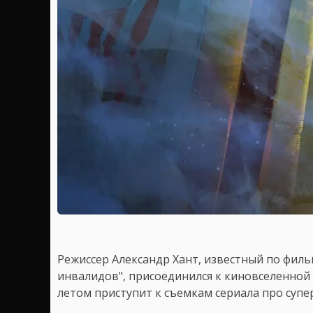
Режиссер Александр Хант, известный по филь
инвалидов", присоединился к киновселенной
летом приступит к съемкам сериала про суп