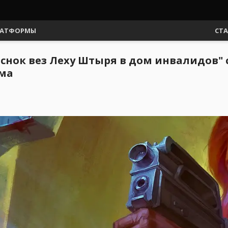
АТФОРМЫ
СТ
снок вез Леху Штыря в дом инвалидов" 
ома