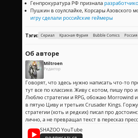
Генпрокуратура РФ признала
разработчико
Пушкин в соулслайке, Корсары Азовского м
игру сделали российские геймеры
Тэги:
Сериал
Красная Фурия
Bubble Comics
Россия
Об авторе
Miltroen
Редактор
Говорят, что здесь нужно написать что-то про
тут все по классике. Живу с котом, пишу про иг
Люблю стратегии и RPG, обожаю Morrowind и
в пятую Циву и третьих Crusader Kings. Горжу
стратегии (хоть и редких) писал про достоин
лично, а не превращал текст в пересказ пресс
SHAZOO YouTube