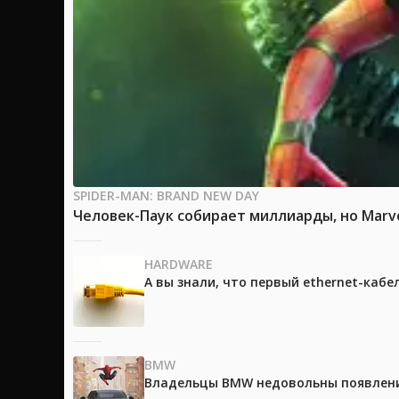
SPIDER-MAN: BRAND NEW DAY
Человек-Паук собирает миллиарды, но Marv
HARDWARE
А вы знали, что первый ethernet-каб
BMW
Владельцы BMW недовольны появление