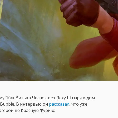
му "Как Витька Чеснок вез Леху Штыря в дом
 Bubble. В интервью он
рассказал
, что уже
ергероиню Красную Фурию: