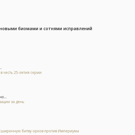
с новыми биомами и сотнями исправлений
.
а в честь 25-летия серии
о...
зации за день
расширенную битву орков против Империума