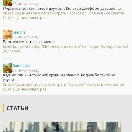
38 минут назад
@vplanida, вот как потеря дружбы с Килькой Джеффом ударило по...
Хидео Кодзима готов пересмотреть "Одиссею" Нолана в кинотеатре
США еще несколько раз
yaarche
38 минут назад
Прогреваемся. не стесняемся
LEGO выпустит набор "Министерство магии" из "Гарри Поттера" за 450
долларов
Gammicus
38 минут назад
видимо там чьи-то ножки крупным планом. Коджумбо такое не
упустит...
Хидео Кодзима готов пересмотреть "Одиссею" Нолана в кинотеатре
США еще несколько раз
СТАТЬИ