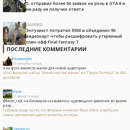
5, отправил более 60 заявок на роль в GTA 6 и
ни разу не получил ответа
GAMING
Энтузиаст потратил $900 и объединил 90
видеокарт чтобы расшифровать утерянный
спин-офф Final Fantasy 7
ПОСЛЕДНИЕ КОММЕНТАРИИ
freawertyhn
23 минуты назад
а на фото министр магии для новой аудитории
LEGO выпустит набор "Министерство магии" из "Гарри Поттера" за 450
долларов
Freon
27 минут назад
@kevin_rayt, на Биоваров оказывалось чудовищное давление во время
разр...
Геймеры рады за тех, кто впервые начинает Mass Effect, и выбрали
самые запоминающиеся моменты из игры
Gammicus