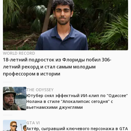
WORLD RECORD
18-летний подросток из Флориды побил 306-
летний рекорд и стал самым молодым
профессором в истории
THE ODYSSEY
Ютубер снял эффектный ИИ-клип по "Одиссее"
Нолана в стиле "Апокалипсис сегодня" с
вьетнамскими джунглями
GTA VI
Актёр, сыгравший ключевого персонажа в GTA