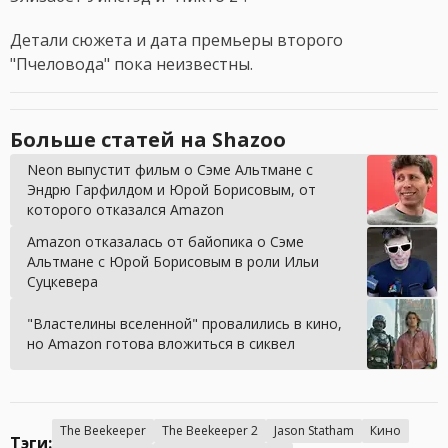
Детали сюжета и дата премьеры второго
"Пчеловода" пока неизвестны.
Больше статей на Shazoo
Neon выпустит фильм о Сэме Альтмане с
Эндрю Гарфилдом и Юрой Борисовым, от
которого отказался Amazon
Amazon отказалась от байопика о Сэме
Альтмане с Юрой Борисовым в роли Ильи
Суцкевера
"Властелины вселенной" провалились в кино,
но Amazon готова вложиться в сиквел
The Beekeeper
The Beekeeper 2
Jason Statham
Кино
Тэги: