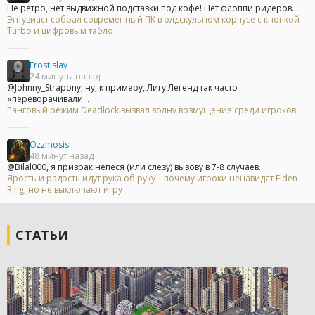
Не ретро, нет выдвижной подставки под кофе! Нет флоппи ридеров...
Энтузиаст собрал современный ПК в олдскульном корпусе с кнопкой
Turbo и цифровым табло
Frostislav
24 минуты назад
@Johnny_Strapony, ну, к примеру, Лигу Легенд так часто
«переворачивали...
Ранговый режим Deadlock вызвал волну возмущения среди игроков
Ozzmosis
48 минут назад
@Bilal000, я призрак непеся (или слезу) вызову в 7-8 случаев...
Ярость и радость идут рука об руку – почему игроки ненавидят Elden
Ring, но не выключают игру
СТАТЬИ