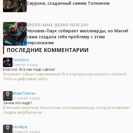
Саурона, созданный самим Толкином
SPIDER-MAN: BRAND NEW DAY
Человек-Паук собирает миллиарды, но Marvel
сама создала себе проблему с этим
персонажем
ПОСЛЕДНИЕ КОММЕНТАРИИ
ToruZero
8 минут назад
Классно. Все как надо сделал
Энтузиаст собрал современный ПК в олдскульном корпусе с кнопкой
Turbo и цифровым табло
MisterTeterev
11 минут назад
Зачем это надо?
В Японии запустили технологию отслеживания рук, которая позволяет
гладить витуберов-ов
UnoMyst
19 минут назад