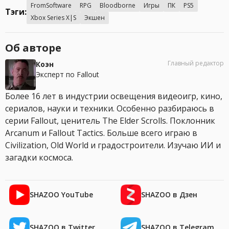
FromSoftware
RPG
Bloodborne
Игры
ПК
PS5
Тэги:
Xbox Series X|S
Экшен
Об авторе
Главный редактор
Коэн
Эксперт по Fallout
Более 16 лет в индустрии освещения видеоигр, кино,
сериалов, науки и техники. Особенно разбираюсь в
серии Fallout, ценитель The Elder Scrolls. Поклонник
Arcanum и Fallout Tactics. Больше всего играю в
Civilization, Old World и градостроители. Изучаю ИИ и
загадки космоса.
SHAZOO YouTube
SHAZOO в Дзен
SHAZOO в Twitter
SHAZOO в Telegram