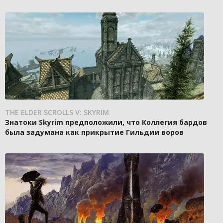
THE ELDER SCROLLS V: SKYRIM
Знатоки Skyrim предположили, что Коллегия бардов
была задумана как прикрытие Гильдии воров