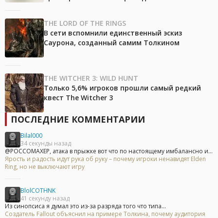
THE LORD OF THE RINGS
В сети вспомнили единственный эскиз
Саурона, созданный самим Толкином
THE WITCHER 3: WILD HUNT
Только 5,6% игроков прошли самый редкий
квест The Witcher 3
ПОСЛЕДНИЕ КОММЕНТАРИИ
Bilal000
34 секунды назад
@POCCOMAXEP, атака в прыжке вот что по настоящему имбалансно и...
Ярость и радость идут рука об руку – почему игроки ненавидят Elden
Ring, но не выключают игру
BlolCOTHNK
41 секунду назад
Из синопсиса я думал это из-за разряда того что типа...
Создатель Fallout объяснил на примере Толкина, почему аудитория