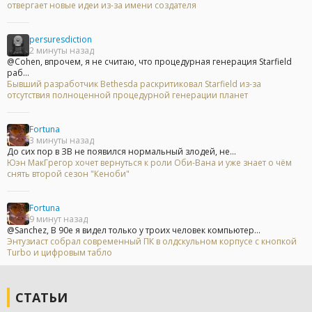
отвергает новые идеи из-за имени создателя
persuresdiction
2 минуты назад
@Cohen, впрочем, я не считаю, что процедурная генерация Starfield
раб...
Бывший разработчик Bethesda раскритиковал Starfield из-за
отсутствия полноценной процедурной генерации планет
Fortuna
3 минуты назад
До сих пор в ЗВ не появился нормальный злодей, не...
Юэн МакГрегор хочет вернуться к роли Оби-Вана и уже знает о чём
снять второй сезон "Кеноби"
Fortuna
9 минут назад
@Sanchez, В 90е я видел только у троих человек компьютер...
Энтузиаст собрал современный ПК в олдскульном корпусе с кнопкой
Turbo и цифровым табло
СТАТЬИ