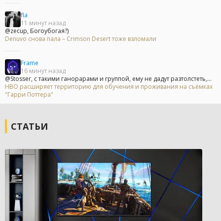
fla
11 минут назад
@zecup, Богоубогая?)
Denuvo снова пала – Crimson Desert тоже взломали
Frame
16 минут назад
@Stosser, с такими ганорарами и группой, ему не дадут разтолстеть,...
HBO расширяет территорию для обучения и проживания на съёмках
"Гарри Поттера"
СТАТЬИ