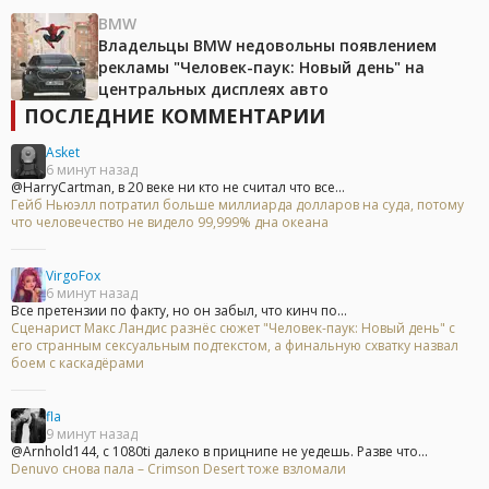
BMW
Владельцы BMW недовольны появлением
рекламы "Человек-паук: Новый день" на
центральных дисплеях авто
ПОСЛЕДНИЕ КОММЕНТАРИИ
Asket
6 минут назад
@HarryCartman, в 20 веке ни кто не считал что все...
Гейб Ньюэлл потратил больше миллиарда долларов на суда, потому
что человечество не видело 99,999% дна океана
VirgoFox
6 минут назад
Все претензии по факту, но он забыл, что кинч по...
Сценарист Макс Ландис разнёс сюжет "Человек-паук: Новый день" с
его странным сексуальным подтекстом, а финальную схватку назвал
боем с каскадёрами
fla
9 минут назад
@Arnhold144, с 1080ti далеко в прицнипе не уедешь. Разве что...
Denuvo снова пала – Crimson Desert тоже взломали