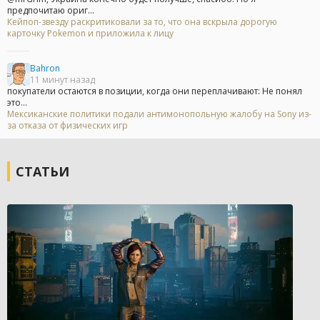
предпочитаю ориг...
Кейпоп-звезду раскритиковали за то, что она вскрыла дорогую
карточку Pokemon и приложила к лицу
Bahron
11 минут назад
покупатели остаются в позиции, когда они переплачивают: Не понял
это...
Мексиканские политики подали антимонопольную жалобу на Sony из-
за отказа от физических игр
СТАТЬИ