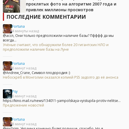
проклятых фото на алгоритме 2007 года и
привлек миллионы просмотров
ПОСЛЕДНИЕ КОММЕНТАРИИ
Fortuna
4 минуты назад
@accn, Они только предположили наличие базы? Пфффф да мы
всегда...
Учёные считают, что обнаружили более 20 гигантских НЛО и
предположили наличие базы на Луне
Fortuna
6 минут назад
@Andrew_Crane, Символ плодородия :)
Небоскрёб в Монголии оказался копией PS5 задолго до её анонса
Psy
6 минут назад
https://kino.mail.ru/news/134011-yampolskaya-vyistupila-protiv-nelitse...
Предложение новостей
Fortuna
8 минут назад
@mrGrim, Украина конечно будет получше, спасибо. Но я