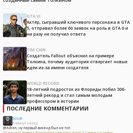
созданный самим Толкином
GTA VI
Актёр, сыгравший ключевого персонажа в GTA
5, отправил более 60 заявок на роль в GTA 6 и
ни разу не получил ответа
TIM CAIN
Создатель Fallout объяснил на примере
Толкина, почему аудитория отвергает новые
идеи из-за имени создателя
WORLD RECORD
18-летний подросток из Флориды побил 306-
летний рекорд и стал самым молодым
профессором в истории
ПОСЛЕДНИЕ КОММЕНТАРИИ
Social
6 минут назад
@Adren, ну первый викенд был не топ
"Одиссея" вывела Кристофера Нолана в топ-3 самых кассовых