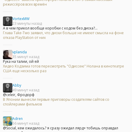
режиссёров всех времён
VortexMW
23 минуты назад
А в чем прикол вообще коробки с кодом без диска?...
Глава Take-Two заявил, что диски больше не имеют смысла на фоне
отказа PlayStation от них
vplanida
35 минут назад
Рука на талии, ой ей
Хидео Кодзима готов пересмотреть "Одиссею" Нолана в кинотеатре
США еще несколько раз
Abby
49 минут назад
@celeir, Фродорф
В Японии вынесли первые приговоры создателям сайтов со
спойлерами фильмов
Adren
56 минут назад
@Social, кем ожидалось? я сразу ожидал лярд+ тобишь оправдал