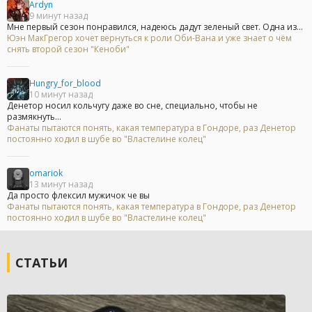
Ardyn
9 минут назад
Мне первый сезон понравился, надеюсь дадут зеленый свет. Одна из...
Юэн МакГрегор хочет вернуться к роли Оби-Вана и уже знает о чём
снять второй сезон "Кеноби"
Hungry_for_blood
10 минут назад
Денетор носил кольчугу даже во сне, специально, чтобы не
размякнуть...
Фанаты пытаются понять, какая температура в Гондоре, раз Денетор
постоянно ходил в шубе во "Властелине колец"
omariok
13 минут назад
Да просто флексил мужичок че вы
Фанаты пытаются понять, какая температура в Гондоре, раз Денетор
постоянно ходил в шубе во "Властелине колец"
СТАТЬИ