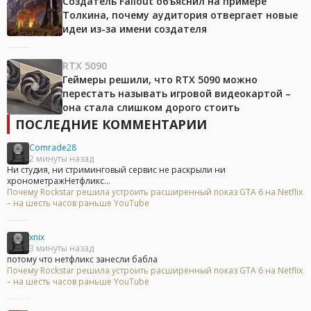
Создатель Fallout объяснил на примере
Толкина, почему аудитория отвергает новые
идеи из-за имени создателя
RTX 5090
Геймеры решили, что RTX 5090 можно
перестать называть игровой видеокартой –
она стала слишком дорого стоить
ПОСЛЕДНИЕ КОММЕНТАРИИ
Comrade28
2 минуты назад
Ни студия, ни стриминговый сервис не раскрыли ни
хронометражНетфликс...
Почему Rockstar решила устроить расширенный показ GTA 6 на Netflix
– на шесть часов раньше YouTube
xnix
3 минуты назад
потому что нетфликс занесли бабла
Почему Rockstar решила устроить расширенный показ GTA 6 на Netflix
– на шесть часов раньше YouTube