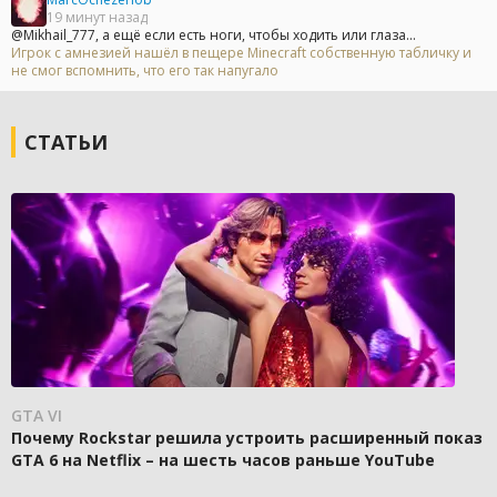
19 минут назад
@Mikhail_777, а ещё если есть ноги, чтобы ходить или глаза...
Игрок с амнезией нашёл в пещере Minecraft собственную табличку и
не смог вспомнить, что его так напугало
СТАТЬИ
GTA VI
Почему Rockstar решила устроить расширенный показ
GTA 6 на Netflix – на шесть часов раньше YouTube