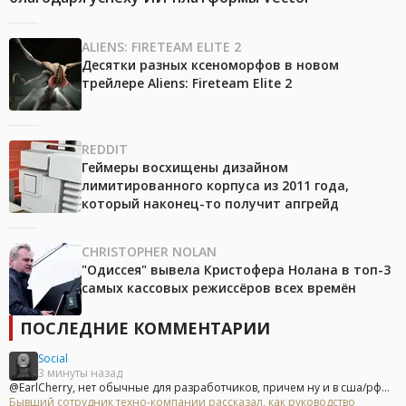
ALIENS: FIRETEAM ELITE 2
Десятки разных ксеноморфов в новом
трейлере Aliens: Fireteam Elite 2
REDDIT
Геймеры восхищены дизайном
лимитированного корпуса из 2011 года,
который наконец-то получит апгрейд
CHRISTOPHER NOLAN
"Одиссея" вывела Кристофера Нолана в топ-3
самых кассовых режиссёров всех времён
ПОСЛЕДНИЕ КОММЕНТАРИИ
Social
3 минуты назад
@EarlCherry, нет обычные для разработчиков, причем ну и в сша/рф...
Бывший сотрудник техно-компании рассказал, как руководство