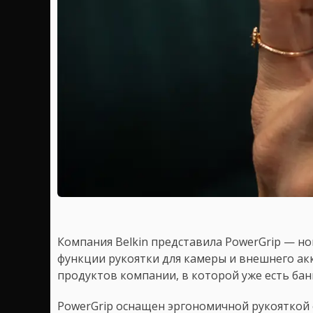
Компания Belkin представила PowerGrip — но
функции рукоятки для камеры и внешнего ак
продуктов компании, в которой уже есть бан
PowerGrip оснащен эргономичной рукояткой с