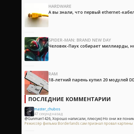
HARDWARE
А вы знали, что первый ethernet-каб
SPIDER-MAN: BRAND NEW DAY
Человек-Паук собирает миллиарды, но
RAM
18-летний парень купил 20 модулей D
ПОСЛЕДНИЕ КОММЕНТАРИИ
master_chubos
47 секунд назад
@Gunman1426, Хорошо написали, плюсую) Но они же понима
Режиссёр фильма Borderlands сам признал провал картины