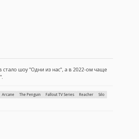
стало шоу "Одни из нас", а в 2022-ом чаще
".
Arcane
The Penguin
Fallout TV Series
Reacher
Silo