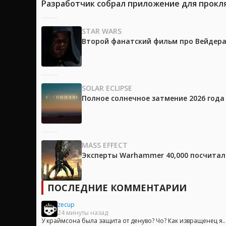
Разработчик собрал приложение для прокля
STAR WARS
Второй фанатский фильм про Вейдера 
SOLAR ECLIPSE
Полное солнечное затмение 2026 года
MASS EFFECT
Эксперты Warhammer 40,000 посчитали
ПОСЛЕДНИЕ КОММЕНТАРИИ
zecup
24 минуты назад
У краймсона была защита от денуво? Чо? Как извращенец я..