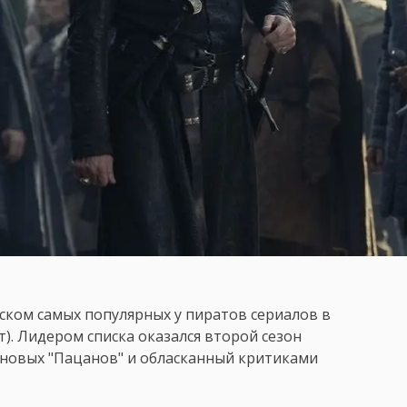
ском самых популярных у пиратов сериалов в
т). Лидером списка оказался второй сезон
 новых "Пацанов" и обласканный критиками