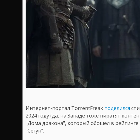
Интернет-портал TorrentFreak
поделился
спи
2024 году (да, на Западе тоже пиратят контен
"Дома дракона", который обошел в рейтинге
"Сегун".