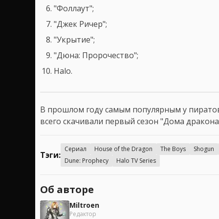
"Фоллаут";
"Джек Ричер";
"Укрытие";
"Дюна: Пророчество";
Halo.
В прошлом году самым популярным у пиратов 
всего скачивали первый сезон "Дома дракона
Сериал
House of the Dragon
The Boys
Shogun
Тэги:
Dune: Prophecy
Halo TV Series
Об авторе
Miltroen
Редактор