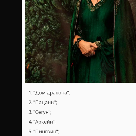
"Дом дракона";
"Пацаны";
"Сегун";
"Аркейн";
"Пингвин";