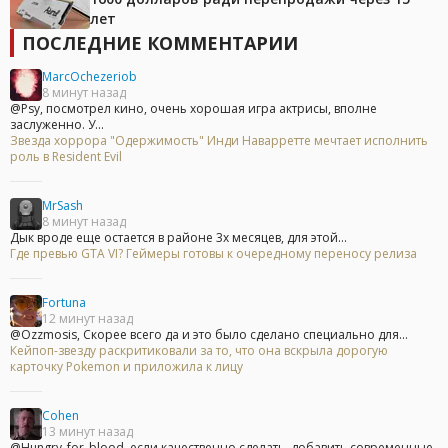
лет
ПОСЛЕДНИЕ КОММЕНТАРИИ
MarcOchezeriob
8 минут назад
@Psy, посмотрел кино, очень хорошая игра актрисы, вполне
заслуженно. У...
Звезда хоррора "Одержимость" Инди Наварретте мечтает исполнить
роль в Resident Evil
MrSash
8 минут назад
Дык вроде еще остается в районе 3х месяцев, для этой...
Где превью GTA VI? Геймеры готовы к очередному переносу релиза
Fortuna
12 минут назад
@Ozzmosis, Скорее всего да и это было сделано специально для...
Кейпоп-звезду раскритиковали за то, что она вскрыла дорогую
карточку Pokemon и приложила к лицу
Cohen
13 минут назад
@Hungry_for_blood, если качественно сделать, добавить современные