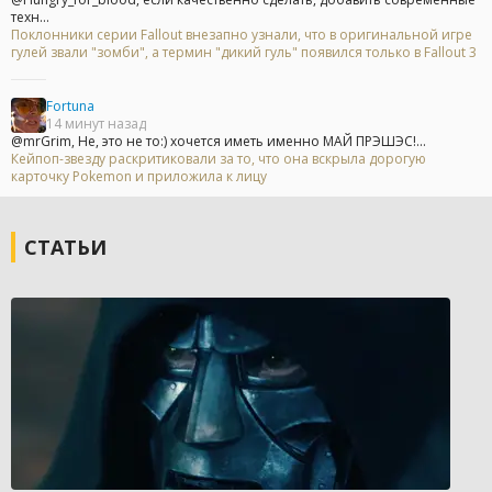
техн...
Поклонники серии Fallout внезапно узнали, что в оригинальной игре
гулей звали "зомби", а термин "дикий гуль" появился только в Fallout 3
Fortuna
14 минут назад
@mrGrim, Не, это не то:) хочется иметь именно МАЙ ПРЭШЭС!...
Кейпоп-звезду раскритиковали за то, что она вскрыла дорогую
карточку Pokemon и приложила к лицу
СТАТЬИ