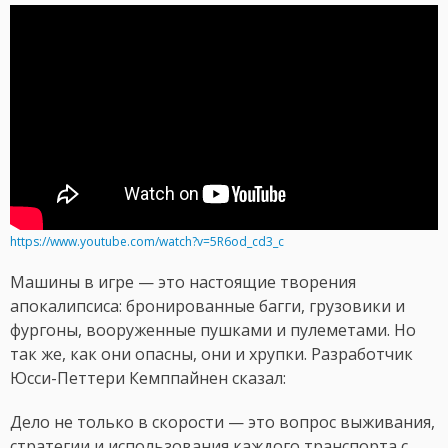
https://www.youtube.com/watch?v=5R6od_cd3_c
Машины в игре — это настоящие творения
апокалипсиса: бронированные багги, грузовики и
фургоны, вооруженные пушками и пулеметами. Но
так же, как они опасны, они и хрупки. Разработчик
Юсси-Петтери Кемппайнен сказал:
Дело не только в скорости — это вопрос выживания,
стратегии и использования каждого транспорта с