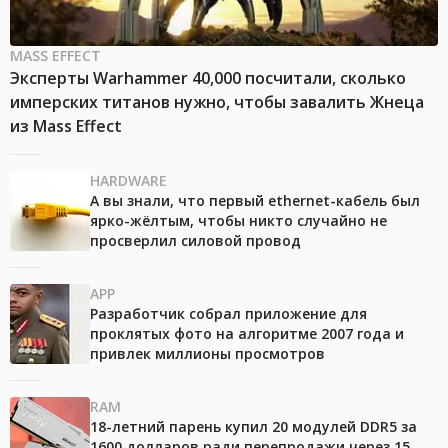
MASS EFFECT
Эксперты Warhammer 40,000 посчитали, сколько
имперских титанов нужно, чтобы завалить Жнеца
из Mass Effect
HARDWARE
А вы знали, что первый ethernet-кабель был
ярко-жёлтым, чтобы никто случайно не
просверлил силовой провод
APP
Разработчик собрал приложение для
проклятых фото на алгоритме 2007 года и
привлек миллионы просмотров
RAM
18-летний парень купил 20 модулей DDR5 за
1600 долларов ради перепродажи через 15