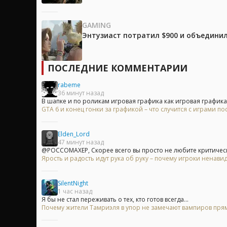
GAMING
Энтузиаст потратил $900 и объединил
ПОСЛЕДНИЕ КОММЕНТАРИИ
rabeme
36 минут назад
В шапке и по роликам игровая графика как игровая графика!.
GTA 6 и конец гонки за графикой – что случится с играми п
Elden_Lord
47 минут назад
@POCCOMAXEP, Скорее всего вы просто не любите критически
Ярость и радость идут рука об руку – почему игроки ненавид
SilentNight
1 час назад
Я бы не стал переживать о тех, кто готов всегда...
Почему жители Тамриэля в упор не замечают вампиров прям