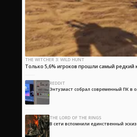
THE WITCHER 3: WILD HUNT
Только 5,6% игроков прошли самый редкий к
REDDIT
Энтузиаст собрал современный ПК в 
THE LORD OF THE RINGS
В сети вспомнили единственный эски