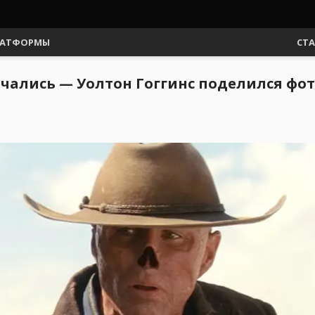
АТФОРМЫ
СТ
начались — Уолтон Гоггинс поделился фо