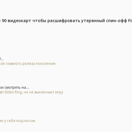
 90 видеокарт чтобы расшифровать утерянный спин-офф Fin
..
осле главного релиза поколения
 смотреть на....
ят Elden Ring, но не выключают игру
о у себя под носом