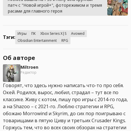
патч с "Новой игрой+", фоторежимом и тремя
расами для главного героя
Игры
ПК
Xbox Series X|S
Avowed
Тэги:
Obsidian Entertainment
RPG
Об авторе
Miltroen
Редактор
Говорят, что здесь нужно написать что-то про себя.
Окей. Родился, вырос, любил, страдал – тут все по
классике. Живу с котом, пишу про игры с 2014-го года,
а на Shazoo – с 2021-го. Люблю стратегии и RPG,
обожаю Morrowind и Skyrim, до сих пор поигрываю с
товарищами в пятую Циву и третьих Crusader Kings.
Горжусь тем, что во всех своих обзорах на стратегии