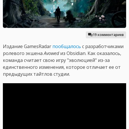
19 комментариев
Издание GamesRadar
пообщалось
с разработчиками
ролевого экшена
Avowed
из Obsidian. Как оказалось,
команда считает свою игру "эволюцией" из-за
единственного изменения, которое отличает ее от
предыдущих тайтлов студии.