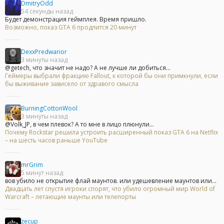
DmitryOdd
54 секунды назад
Будет демонстрация геймплея. Время пришло.
Возможно, показ GTA 6 продлится 20 минут
DexxPredwarior
3 минуты назад
@getech, что значит не надо? А не лучше ли добиться...
Геймеры выбрали фракцию Fallout, к которой бы они примкнули, если
бы выживание зависело от здравого смысла
BurningCottonWool
3 минуты назад
@Volk_JP, в чем плевок? А то мне в лицо плюнули...
Почему Rockstar решила устроить расширенный показ GTA 6 на Netflix
– на шесть часов раньше YouTube
mrGrim
5 минут назад
вов убило не открытие флай маунтов. или удешевление маунтов или...
Двадцать лет спустя игроки спорят, что убило огромный мир World of
Warcraft – летающие маунты или телепорты
zecup