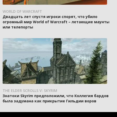
WORLD OF WARCRAFT
Двадцать лет спустя игроки спорят, что убило
огромный мир World of Warcraft – летающие маунты
или телепорты
THE ELDER SCROLLS V: SKYRIM
Знатоки Skyrim предположили, что Коллегия бардов
была задумана как прикрытие Гильдии воров