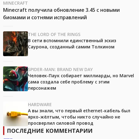
MINECRAFT
Minecraft получила обновление 3.45 с новыми
биомами и сотнями исправлений
THE LORD OF THE RINGS
В сети вспомнили единственный эскиз
Саурона, созданный самим Толкином
SPIDER-MAN: BRAND NEW DAY
Человек-Паук собирает миллиарды, но Marvel
сама создала себе проблему с этим
персонажем
HARDWARE
А вы знали, что первый ethernet-кабель был
ярко-жёлтым, чтобы никто случайно не
просверлил силовой провод
ПОСЛЕДНИЕ КОММЕНТАРИИ