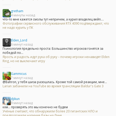
gretham
4 минуты назад
что-то мне кажется смолы тут непричем, а курил владелец вейп....
Фотографии сервисного обслуживания RTX 4090 подтверждают, что
не надо курить у ПК
Elden_Lord
6 минут назад
Психология предельно проста: Большинство игроков гонятся за
победой по...
Ярость и радость идут рука об руку – почему игроки ненавидят Elden
Ring, но не выключают игру
Gammicus
7 минут назад
@Bahron, у тебя шиза разошлась. Кроме той самой реакции, мне...
Larian забанили на YouTube во время трансляции Baldur's Gate 3
djikun
9 минут назад
кхм... проверять это мы конечно не будем
Учёные считают, что обнаружили более 20 гигантских НЛО и
предположили наличие базы на Луне