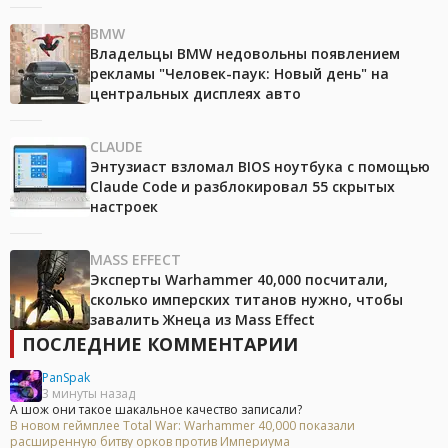
BMW
Владельцы BMW недовольны появлением
рекламы "Человек-паук: Новый день" на
центральных дисплеях авто
CLAUDE
Энтузиаст взломал BIOS ноутбука с помощью
Claude Code и разблокировал 55 скрытых
настроек
MASS EFFECT
Эксперты Warhammer 40,000 посчитали,
сколько имперских титанов нужно, чтобы
завалить Жнеца из Mass Effect
ПОСЛЕДНИЕ КОММЕНТАРИИ
PanSpak
3 минуты назад
А шож они такое шакальное качество записали?
В новом геймплее Total War: Warhammer 40,000 показали
расширенную битву орков против Империума