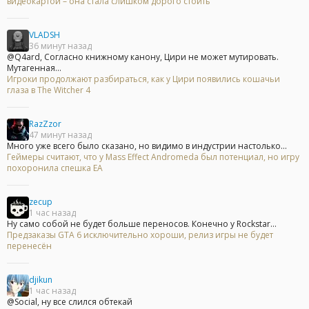
видеокартой – она стала слишком дорого стоить
VLADSH
36 минут назад
@Q4ard, Согласно книжному канону, Цири не может мутировать.
Мутагенная...
Игроки продолжают разбираться, как у Цири появились кошачьи
глаза в The Witcher 4
RazZzor
47 минут назад
Много уже всего было сказано, но видимо в индустрии настолько...
Геймеры считают, что у Mass Effect Andromeda был потенциал, но игру
похоронила спешка EA
zecup
1 час назад
Ну само собой не будет больше переносов. Конечно у Rockstar...
Предзаказы GTA 6 исключительно хороши, релиз игры не будет
перенесён
djikun
1 час назад
@Social, ну все слился обтекай