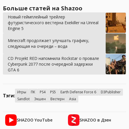
Больше статей на Shazoo
Новый геймплейный трейлер
футуристического вестерна Exekiller на Unreal
Engine 5
Minecraft продолжает улучшать графику,
следующая на очереди – вода
CD Projekt RED напомнила Rockstar о провале
Cyberpunk 2077 после очередной задержки
GTA 6
Игры
ПК
PS4
PS5
Earth Defense Force 6
D3Publisher
Тэги:
Sandlot
Экшен
Вестерн
Asia
SHAZOO YouTube
SHAZOO в Дзен