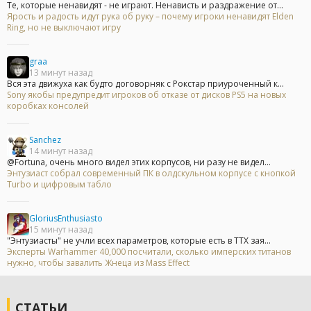
Те, которые ненавидят - не играют. Ненависть и раздражение от...
Ярость и радость идут рука об руку – почему игроки ненавидят Elden
Ring, но не выключают игру
graa
13 минут назад
Вся эта движуха как будто договорняк с Рокстар приуроченный к...
Sony якобы предупредит игроков об отказе от дисков PS5 на новых
коробках консолей
Sanchez
14 минут назад
@Fortuna, очень много видел этих корпусов, ни разу не видел...
Энтузиаст собрал современный ПК в олдскульном корпусе с кнопкой
Turbo и цифровым табло
GloriusEnthusiasto
15 минут назад
"Энтузиасты" не учли всех параметров, которые есть в ТТХ зая...
Эксперты Warhammer 40,000 посчитали, сколько имперских титанов
нужно, чтобы завалить Жнеца из Mass Effect
СТАТЬИ