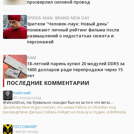
просверлил силовой провод
SPIDER-MAN: BRAND NEW DAY
Зрители "Человек-паук: Новый день"
понижают личный рейтинг фильма после
размышлений о недостатках сюжета и
персонажей
RAM
18-летний парень купил 20 модулей DDR5 за
1600 долларов ради перепродажи через 15
лет
ПОСЛЕДНИЕ КОММЕНТАРИИ
madcrow5
49 секунд назад
@alexx92rus, так буквально скандал был из за того что вегас...
Дизайнер New Vegas считает, что новая Fallout от Obsidian под
руководством Джоша Сойера пойдёт на пользу и студии, и Bethesda
POCCOMAXEP
5 минут назад