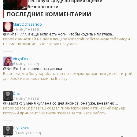
тестовую среду во время оценки
безопасности
ПОСЛЕДНИЕ КОММЕНТАРИИ
MarcOchezeriob
5 минут назад
@Mikhail_777, а ещё если есть ноги, чтобы ходить или глаза...
Игрок с амнезией нашёл в пещере Minecraft собственную табличку и
не смог вспомнить, что его так напугало
VirgoFox
6 минут назад
@NedPod, отвечаешь как аишка
Вы знали, что Sony зарабатывает на каждом проданном диске с игрой
для Xbox из-за лицензии на Blu-ray
Dns
7 минут назад
@Readtext, у меня куплена со дня анонса, она уже, внезапно,...
Игрок Space Engineers 2 создал гигантский автоматический карьер,
который приносит 560 тысяч железа за три часа работы
Glyukoza
13 минут назад