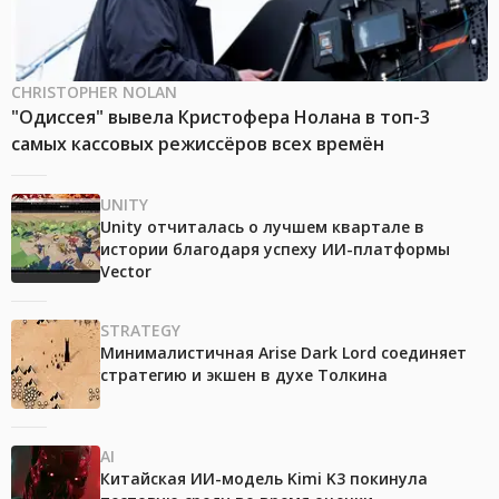
CHRISTOPHER NOLAN
"Одиссея" вывела Кристофера Нолана в топ-3
самых кассовых режиссёров всех времён
UNITY
Unity отчиталась о лучшем квартале в
истории благодаря успеху ИИ-платформы
Vector
STRATEGY
Минималистичная Arise Dark Lord соединяет
стратегию и экшен в духе Толкина
AI
Китайская ИИ-модель Kimi K3 покинула