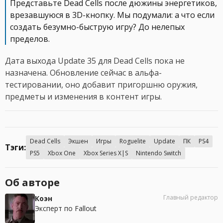
Представьте Dead Cells после дюжины энергетиков,
врезавшуюся в 3D-кнопку. Мы подумали: а что если
создать безумно-быструю игру? До нелепых
пределов.
Дата выхода Update 35 для Dead Cells пока не
назначена. Обновление сейчас в альфа-
тестировании, оно добавит пригоршню оружия,
предметы и изменения в контент игры.
Dead Cells
Экшен
Игры
Roguelite
Update
ПК
PS4
Тэги:
PS5
Xbox One
Xbox Series X|S
Nintendo Switch
Об авторе
Главный редактор
Коэн
Эксперт по Fallout