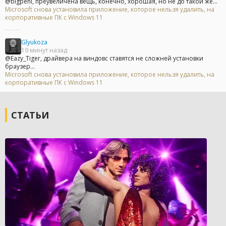
@bigpeni, преувеличена вещь, конечно, хорошая, но не до такой же...
Microsoft снова установила приложение, которое нельзя удалить, на
корпоративные ПК с Windows 11
Glyukoza
19 минут назад
@Eazy_Tiger, драйвера на виндовс ставятся не сложней установки
браузер...
Microsoft снова установила приложение, которое нельзя удалить, на
корпоративные ПК с Windows 11
СТАТЬИ