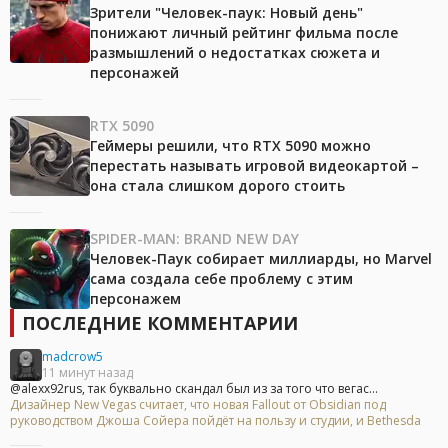
Зрители "Человек-паук: Новый день"
понижают личный рейтинг фильма после
размышлений о недостатках сюжета и
персонажей
RTX 5090
Геймеры решили, что RTX 5090 можно
перестать называть игровой видеокартой –
она стала слишком дорого стоить
SPIDER-MAN: BRAND NEW DAY
Человек-Паук собирает миллиарды, но Marvel
сама создала себе проблему с этим
персонажем
ПОСЛЕДНИЕ КОММЕНТАРИИ
madcrow5
11 минут назад
@alexx92rus, так буквально скандал был из за того что вегас...
Дизайнер New Vegas считает, что новая Fallout от Obsidian под
руководством Джоша Сойера пойдёт на пользу и студии, и Bethesda