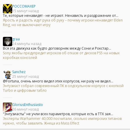
POCCOMAXEP
15 минут назад
Те, которые ненавидят - не играют. Ненависть и раздражение от...
Ярость и радость идут рука об руку – почему игроки ненавидят Elden
Ring, но не выключают игру
graa
24 минуты назад
Вся эта движуха как будто договорняк между Сони и Рокстар...
Sony якобы предупредит игроков об отказе от дисков PS5 на новых
коробках консолей
Sanchez
25 минут назад
@Fortuna, очень много видел этих корпусов, ни разу не видел...
Энтузиаст собрал современный ПК в олдскульном корпусе с кнопкой
Turbo и цифровым табло
GloriusEnthusiasto
26 минут назад
"Энтузиасты" не учли всех параметров, которые есть в ТТХ зая...
Эксперты Warhammer 40,000 посчитали, сколько имперских титанов
нужно, чтобы завалить Жнеца из Mass Effect