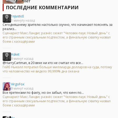
лет
ПОСЛЕДНИЕ КОММЕНТАРИИ
1nJusticE
1 минуту назад
Сегодняшнему зрителю настолько скучно, что начинают пояснять за
реализ...
Сценарист Макс Ландис разнёс сюжет "Человек-паук: Новый день" с
его странным сексуальным подтекстом, а финальную схватку назвал
боем с каскадёрами
Asket
9 минут назад
@HarryCartman, в 20 веке ни кто не считал что все...
Гейб Ньюэлл потратил больше миллиарда долларов на суда, потому
что человечество не видело 99,999% дна океана
VirgoFox
9 минут назад
Все претензии по факту, но он забыл, что кинч по...
Сценарист Макс Ландис разнёс сюжет "Человек-паук: Новый день" с
его странным сексуальным подтекстом, а финальную схватку назвал
боем с каскадёрами