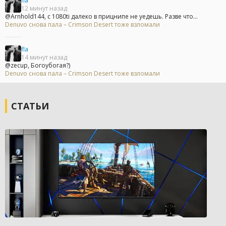
fla
12 минут назад
@Arnhold144, с 1080ti далеко в прицнипе не уедешь. Разве что...
Denuvo снова пала – Crimson Desert тоже взломали
fla
14 минут назад
@zecup, Богоубогая?)
Denuvo снова пала – Crimson Desert тоже взломали
СТАТЬИ