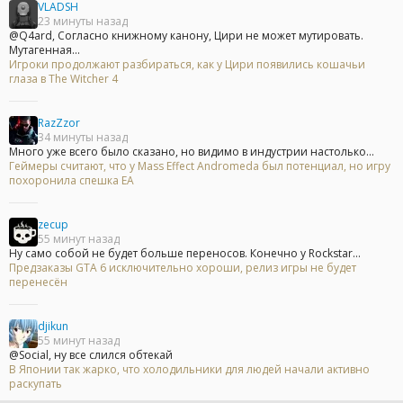
VLADSH
23 минуты назад
@Q4ard, Согласно книжному канону, Цири не может мутировать.
Мутагенная...
Игроки продолжают разбираться, как у Цири появились кошачьи
глаза в The Witcher 4
RazZzor
34 минуты назад
Много уже всего было сказано, но видимо в индустрии настолько...
Геймеры считают, что у Mass Effect Andromeda был потенциал, но игру
похоронила спешка EA
zecup
55 минут назад
Ну само собой не будет больше переносов. Конечно у Rockstar...
Предзаказы GTA 6 исключительно хороши, релиз игры не будет
перенесён
djikun
55 минут назад
@Social, ну все слился обтекай
В Японии так жарко, что холодильники для людей начали активно
раскупать