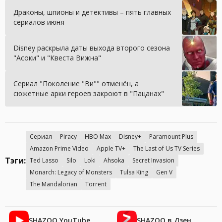
Драконы, шпионы и детективы – пять главных
сериалов июня
Disney раскрыла даты выхода второго сезона
"Асоки" и "Квеста Вижна"
Сериал "Поколение "Ви"" отменён, а
сюжетные арки героев закроют в "Пацанах"
Сериал
Piracy
HBO Max
Disney+
Paramount Plus
Amazon Prime Video
Apple TV+
The Last of Us TV Series
Тэги:
Ted Lasso
Silo
Loki
Ahsoka
Secret Invasion
Monarch: Legacy of Monsters
Tulsa King
Gen V
The Mandalorian
Torrent
SHAZOO YouTube
SHAZOO в Дзен