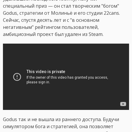
специальный приз — он стал творческим "богом"
Godus, стратегии от Молиньё и его студии 22cans.
Сейчас, спустя десять лет и с "в основном
негативным" рейтингом пользователей,
амбициозный проект был удален из Steam.
Godus так и не вышла из раннего доступа. Будучи
симулятором бога и стратегией, она позволяет