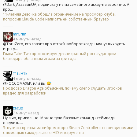
@Dark_AssassinUA, подписка у не из семейного аккаунта вероятно. А
про...
11-летняя девочка обошла ограничение на просмотр ютуба,
попросив Claude Code написать ей собственный браузер
mrGrim
4 минуты назад
@ToruZero, кто говрит про отток?наоборот когда начнут выходить
игры у....
Глава Take-Two прогнозирует десятикратный рост аудитории
благодаря облачным играм за три года
T1taH1k
4 минуты назад
@POCCOMAXEP, или вы 😅
Продюсер Dragon Age объяснил, почему слепо слушать игроков
вредно для разработки
zecup
7 минут назад
Ну а чо, прикольно. Можно тупо базовые команды геймпада
озвучить....
Энтузиаст превратил вибромоторы Steam Controller в стереодинамики
с помощью самодельного HID-инструмента