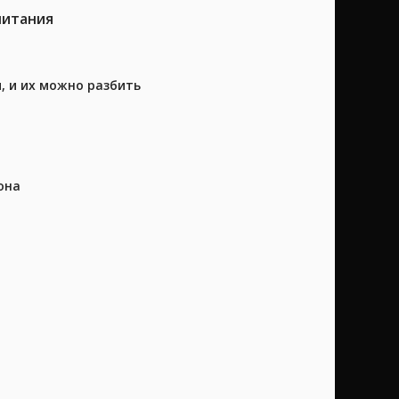
питания
, и их можно разбить
она