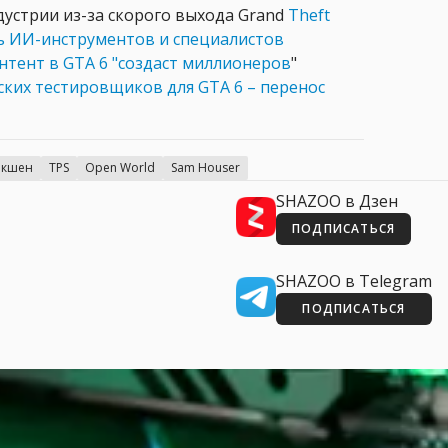
дустрии из-за скорого выхода Grand
Theft
ть ИИ-инструментов и специалистов
нтент в GTA 6 "создаст миллионеров
"
ких тестировщиков для GTA 6 – перенос
Экшен
TPS
Open World
Sam Houser
SHAZOO в Дзен
ПОДПИСАТЬСЯ
SHAZOO в Telegram
ПОДПИСАТЬСЯ