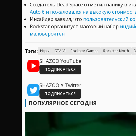
Создатель Dead Space отметил панику в ин
Auto 6 и пожаловался на высокую стоимос
Инсайдер заявил, что
пользовательский ко
Rockstar организует массовый набор
индийс
маловероятен
Тэги:
Игры
GTA VI
Rockstar Games
Rockstar North
SHAZOO YouTube
ПОДПИСАТЬСЯ
SHAZOO в Twitter
ПОДПИСАТЬСЯ
ПОПУЛЯРНОЕ СЕГОДНЯ