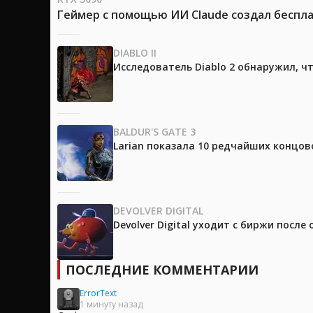
Геймер с помощью ИИ Claude создал беспла
DIABLO II
Исследователь Diablo 2 обнаружил, ч
BALDUR'S GATE 3
Larian показала 10 редчайших концово
DEVOLVER DIGITAL
Devolver Digital уходит с биржи после
ПОСЛЕДНИЕ КОММЕНТАРИИ
ErrorText
1 минуту назад