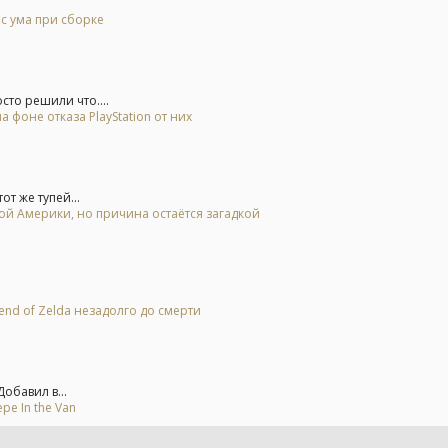
 с ума при сборке
то решили что....
 фоне отказа PlayStation от них
от же тупей...
ной Америки, но причина остаётся загадкой
end of Zelda незадолго до смерти
обавил в...
е In the Van