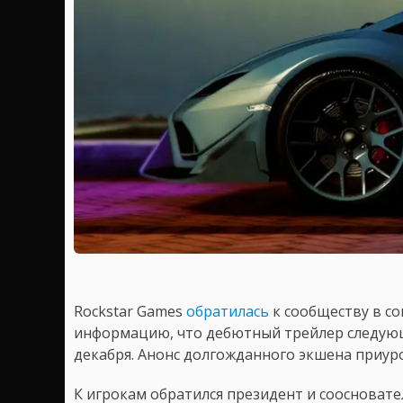
Rockstar Games
обратилась
к сообществу в с
информацию, что дебютный трейлер следующ
декабря. Анонс долгожданного экшена приур
К игрокам обратился президент и соосновател