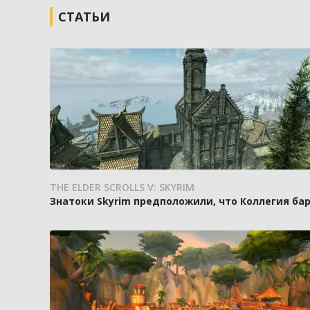
СТАТЬИ
THE ELDER SCROLLS V: SKYRIM
Знатоки Skyrim предположили, что Коллегия ба