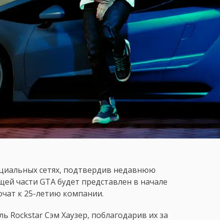
оциальных сетях, подтвердив недавнюю
ей части GTA будет представлен в начале
очат к 25-летию компании.
ь Rockstar Сэм Хаузер, поблагодарив их за