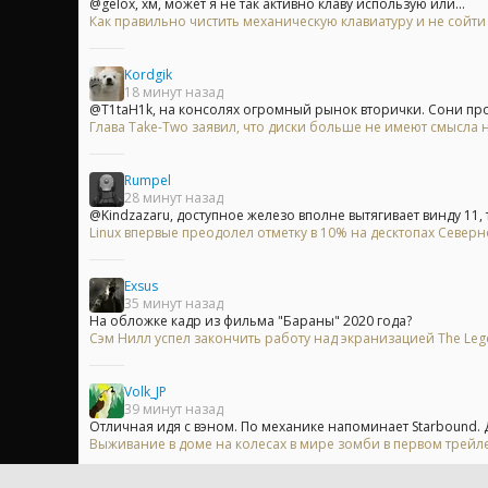
@gelox, хм, может я не так активно клаву использую или...
Как правильно чистить механическую клавиатуру и не сойти
Kordgik
18 минут назад
@T1taH1k, на консолях огромный рынок вторички. Сони прос
Глава Take-Two заявил, что диски больше не имеют смысла на
Rumpel
28 минут назад
@Kindzazaru, доступное железо вполне вытягивает винду 11, т
Linux впервые преодолел отметку в 10% на десктопах Север
Exsus
35 минут назад
На обложке кадр из фильма "Бараны" 2020 года?
Сэм Нилл успел закончить работу над экранизацией The Leg
Volk_JP
39 минут назад
Отличная идя с вэном. По механике напоминает Starbound. Д
Выживание в доме на колесах в мире зомби в первом трейлер