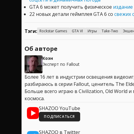
GTA 6 может получить физическое
издание 
22 новых детали геймплея GTA 6 со
свежих 
Тэги:
Rockstar Games
GTA VI
Игры
Take-Two
Экше
Об авторе
Коэн
Эксперт по Fallout
Более 16 лет в индустрии освещения видеоигр
разбираюсь в серии Fallout, ценитель The Elder
Больше всего играю в Civilization, Old World
космоса.
SHAZOO YouTube
ПОДПИСАТЬСЯ
SHAZOO в Twitter