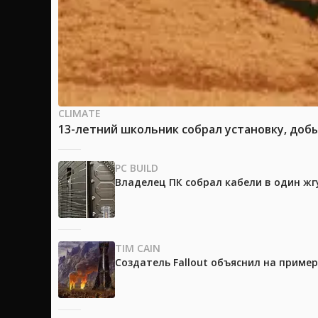
CLIMATE
13-летний школьник собрал установку, доб
PC BUILD
Владелец ПК собрал кабели в один жг
TIM CAIN
Создатель Fallout объяснил на приме