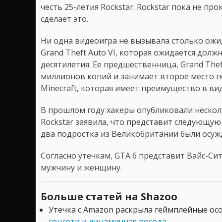
честь 25-летия Rockstar. Rockstar пока не 
сделает это.
Ни одна видеоигра не вызывала столько ожи
Grand Theft Auto VI, которая ожидается долж
десятилетия. Ее предшественница, Grand Thef
миллионов копий и занимает второе место п
Minecraft, которая имеет преимущество в ви
В прошлом году хакеры опубликовали несколь
Rockstar заявила, что представит следующую 
два подростка из Великобритании были осужд
Согласно утечкам, GTA 6 представит Вайс-Си
мужчину и женщину.
Больше статей на Shazoo
Утечка с Amazon раскрыла геймплейные ос
соцсети и динамичная погода