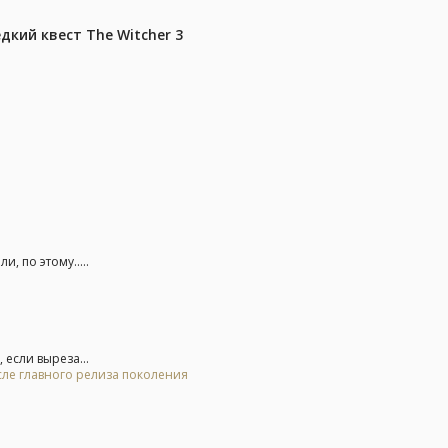
дкий квест The Witcher 3
, по этому.....
 если выреза...
осле главного релиза поколения