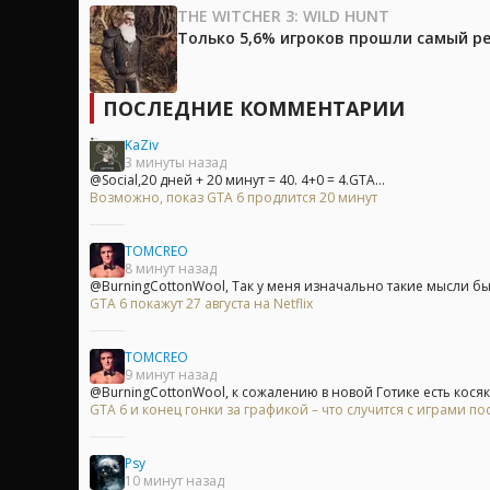
THE WITCHER 3: WILD HUNT
Только 5,6% игроков прошли самый ре
ПОСЛЕДНИЕ КОММЕНТАРИИ
KaZiv
3 минуты назад
@Social,20 дней + 20 минут = 40. 4+0 = 4.GTA...
Возможно, показ GTA 6 продлится 20 минут
TOMCREO
8 минут назад
@BurningCottonWool, Так у меня изначально такие мысли были
GTA 6 покажут 27 августа на Netflix
TOMCREO
9 минут назад
@BurningCottonWool, к сожалению в новой Готике есть косяк,
GTA 6 и конец гонки за графикой – что случится с играми п
Psy
10 минут назад