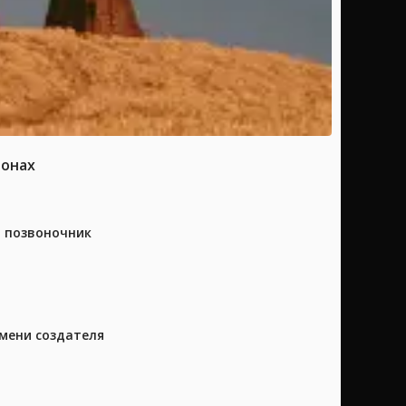
ионах
а позвоночник
имени создателя