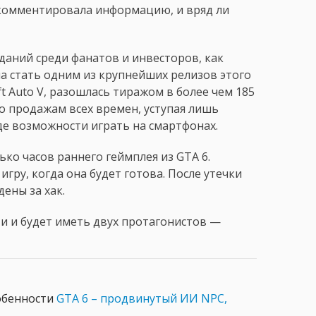
прокомментировала информацию, и вряд ли
даний среди фанатов и инвесторов, как
на стать одним из крупнейших релизов этого
t Auto V, разошлась тиражом в более чем 185
о продажам всех времен, уступая лишь
де возможности играть на смартфонах.
ко часов раннего геймплея из GTA 6.
игру, когда она будет готова. После утечки
ены за хак.
ти и будет иметь двух протагонистов —
обенности
GTA 6 – продвинутый ИИ NPC,