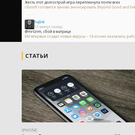
Жесть этот долгострой игра переплюнула почти всех
Ubisoft готовится заново анонсировать Beyond Good and Evi
hajbik
13 минут назад
@mrGrim, сбой в матрице
ИИ впервые создал новые вирусы – 16 из них оказались ра
СТАТЬИ
IPHONE