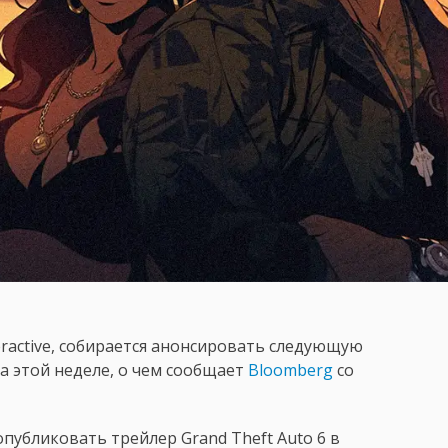
eractive, собирается анонсировать следующую
на этой неделе, о чем сообщает
Bloomberg
со
опубликовать трейлер Grand Theft Auto 6 в