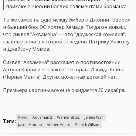
приключенческий боевик с элементами броманса.
То же самое на суде между Эмбер и Джонни говорил
и бывший босс DC Уолтер Хамада. Тогда он заявил,
что сиквел "Аквамена" — это "дружеская комедия",
главные роли в которой отведены Патрику Уилсону
и Джейсону Момоа.
Сиквел "Аквамена" расскажет о противостоянии
Артура Карри и его заклятого врага Дэвида Кейна
(Черная Манта). Других сюжетных деталей нет.
Премьера картины все еще ожидается 20 декабря.
Кино
Aquaman 2
Warner Bros.
James Wan
Тэги:
Jason Momoa
Amber Heard
Patrick Wilson