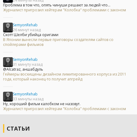
24 минуты назад
Проблема в том что, опять чинуши решают за людей что...
Журналист пригрозил хейтерам "Колобка" проблемами с законом
SemyonRehab
26 минут назад
Скотт Шелби убийца оригами
В Японии вынесли первые приговоры создателям сайтов со
спойлерами фильмов
SemyonRehab
31 минуту назад
@Alcatraz, аншабдуль
Геймеры восхищены дизайном лимитированного корпуса из 2011
года, который наконец-то получит апгрейд
SemyonRehab
33 минуты назад
Ну, хороший фильм калобком не назовут.
Журналист пригрозил хейтерам "Колобка" проблемами с законом
СТАТЬИ