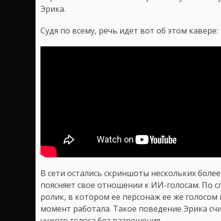
Эрика.
Судя по всему, речь идет вот об этом кавере:
В сети остались скриншоты нескольких более
поясняет свое отношении к ИИ-голосам. По с
ролик, в котором ее персонаж ее же голосом
момент работала. Такое поведение Эрика сч
чужого голоса без разрешения.