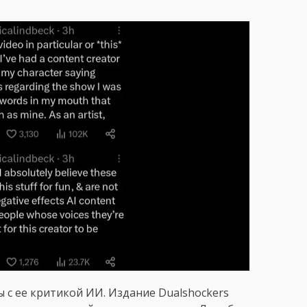
ы с ее критикой ИИ. Издание Dualshockers