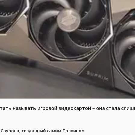
тать называть игровой видеокартой – она стала слиш
з Саурона, созданный самим Толкином