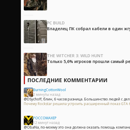
PC BUILD
Владелец ПК собрал кабели в один жг
THE WITCHER 3: WILD HUNT
Только 5,6% игроков прошли самый ре
ПОСЛЕДНИЕ КОММЕНТАРИИ
BurningCottonWool
2 минуты назад
@DSychoff, блин, 6 часов разница. Большинство людей с дел
Почему Rockstar решила устроить расширенный показ GTA 6 
POCCOMAXEP
12 минут назад
@ObaNa, по-моему это она должна оказать помощь компани