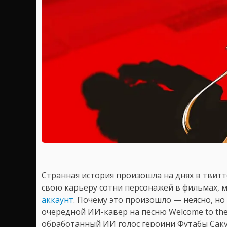
Странная история произошла на днях в твитт
свою карьеру сотни персонажей в фильмах, м
аккаунт
. Почему это произошло — неясно, н
очередной ИИ-кавер на песню Welcome to the 
обработанный ИИ голос героини Футабы Сакур