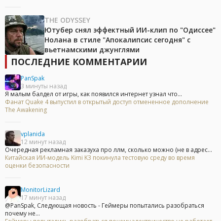
THE ODYSSEY
Ютубер снял эффектный ИИ-клип по "Одиссее"
Нолана в стиле "Апокалипсис сегодня" с
вьетнамскими джунглями
ПОСЛЕДНИЕ КОММЕНТАРИИ
PanSpak
3 минуты назад
Я малым балдел от игры, как появился интернет узнал что...
Фанат Quake 4 выпустил в открытый доступ отмененное дополнение
The Awakening
vplanida
12 минут назад
Очередная рекламная заказуха про ллм, сколько можно (не в адрес...
Китайская ИИ-модель Kimi K3 покинула тестовую среду во время
оценки безопасности
MonitorLizard
17 минут назад
@PanSpak, Следующая новость - Геймеры попытались разобраться
почему не...