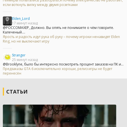
Геймеры попытались разобраться почему электричество не работает,
если воткнуть вилку между двумя розетками
Elden_Lord
17 минут назад
@POCCOMAXEP, Должно. Вы опять не понимаете о чём говорите.
Калеченый....
Ярость и радость идут рука об руку – почему игроки ненавидят Elden
Ring, но не выключают игру
Stranger
25 минут назад
@Brooklyne, было бы интересно посмотреть процент заказов на ПК и...
Предзаказы GTA 6 исключительно хороши, релиз игры не будет
перенесён
СТАТЬИ