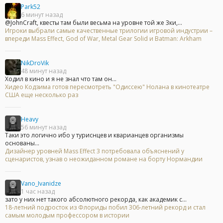
Park52
6 минут назад
@JohnCraft, квесты там были весьма на уровне той же 3ки,...
Игроки выбрали самые качественные трилогии игровой индустрии –
впереди Mass Effect, God of War, Metal Gear Solid и Batman: Arkham
NikDroVik
48 минут назад
Ходил в кино и я не знал что там он...
Хидео Кодзима готов пересмотреть "Одиссею" Нолана в кинотеатре
США еще несколько раз
Heavy
56 минут назад
Таки это логично ибо у туриснцев и кварианцев организмы
основаны...
Дизайнер уровней Mass Effect 3 потребовала объяснений у
сценаристов, узнав о неожиданном романе на борту Нормандии
Vano_Ivanidze
1 час назад
зато у них нет такого абсолютного рекорда, как академик с...
18-летний подросток из Флориды побил 306-летний рекорд и стал
самым молодым профессором в истории