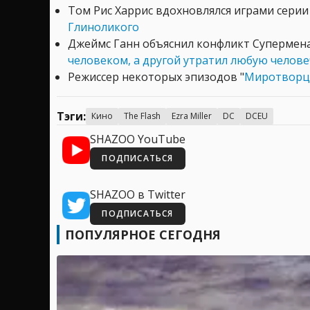
Том Рис Харрис вдохновлялся играми сери
Глиноликого
Джеймс Ганн объяснил конфликт Супермена
человеком, а другой утратил любую челов
Режиссер некоторых эпизодов "
Миротворца
Тэги:
Кино
The Flash
Ezra Miller
DC
DCEU
SHAZOO YouTube
ПОДПИСАТЬСЯ
SHAZOO в Twitter
ПОДПИСАТЬСЯ
ПОПУЛЯРНОЕ СЕГОДНЯ