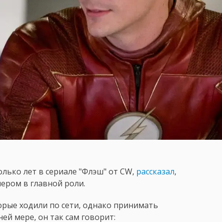
лько лет в сериале "Флэш" от CW,
рассказал
,
лером в главной роли.
оторые ходили по сети, однако принимать
ней мере, он так сам говорит: