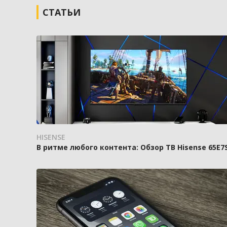
СТАТЬИ
HISENSE
В ритме любого контента: Обзор ТВ Hisense 65E7