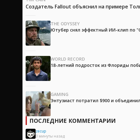
Создатель Fallout объяснил на примере Тол
THE ODYSSEY
Ютубер снял эффектный ИИ-клип по "О
WORLD RECORD
18-летний подросток из Флориды поб
GAMING
Энтузиаст потратил $900 и объединил
ПОСЛЕДНИЕ КОММЕНТАРИИ
zecup
3 минуты назад