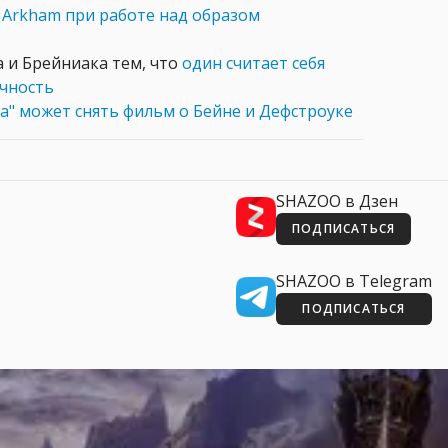
и
Arkham при работе над образом
 и Брейниака тем, что
один считает себя
ечность
" может снять фильм о Бейне и Дефстроуке
SHAZOO в Дзен
ПОДПИСАТЬСЯ
SHAZOO в Telegram
ПОДПИСАТЬСЯ