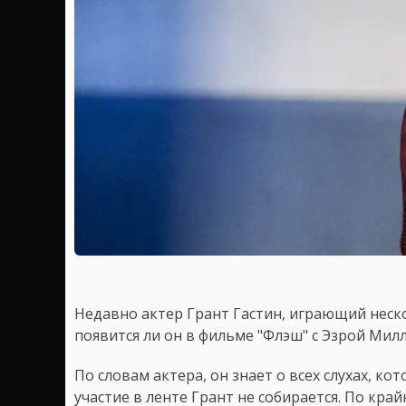
Недавно актер Грант Гастин, играющий неско
появится ли он в фильме "Флэш" с Эзрой Мил
По словам актера, он знает о всех слухах, к
участие в ленте Грант не собирается. По край