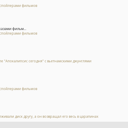
о спойлерами фильмов
казами фильм...
о спойлерами фильмов
ле "Апокалипсис сегодня" с вьетнамскими джунглями
о спойлерами фильмов
живали диск другу, а он возвращал его весь в царапинах