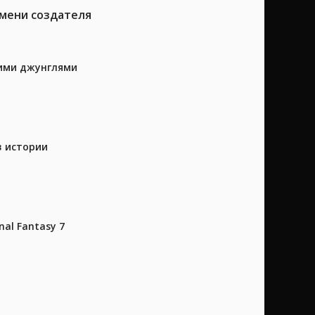
имени создателя
кими джунглями
в истории
al Fantasy 7