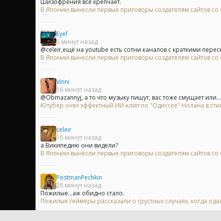
Шизофрения все крепчает.
В Японии вынесли первые приговоры создателям сайтов с
Eyef
5 минут назад
@celeir,ещё на youtube есть сотни каналов с краткими перес
В Японии вынесли первые приговоры создателям сайтов с
Vinni
16 минут назад
@Obmazannyj, а то что музыку пишут, вас тоже смущает или...
Ютубер снял эффектный ИИ-клип по "Одиссее" Нолана в сти
celeir
16 минут назад
а Википедию они видели?
В Японии вынесли первые приговоры создателям сайтов с
PostmanPechkin
28 минут назад
Пожилые...аж обидно стало.
Пожилые геймеры рассказали о грустных случаях, когда одал