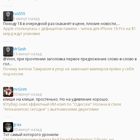
rus555
5 минут назад
Походу 18 в очередной раз скаканёт в цене, плохие новости,...
Apple столкнулась с дефицитом памяти – чипов для iPhone 18 Pro на $1
млрд ждут упаковки
MrSash
13 минут назад
@Vinni, при прочтении заголовка первое предложение слово-в-слово в
гол...
Почему жители Тамриэля в упор не замечают вампиров прямо у себя
под носом
mrGrim
20 минут назад
клише на клише. простенько. Но на удивление хорошо.
Ютубер снял эффектный ИИ-клип по "Одиссеи" Нолана в стиле
"Апокалипсис сегодня" с вьетнамскими джунглями
graa
20 минут назад
Тот самый которого уронили
Сестра порекомендовала Red Dead Redemption 2 брату, но