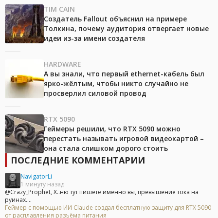
TIM CAIN
Создатель Fallout объяснил на примере
Толкина, почему аудитория отвергает новые
идеи из-за имени создателя
HARDWARE
А вы знали, что первый ethernet-кабель был
ярко-жёлтым, чтобы никто случайно не
просверлил силовой провод
RTX 5090
Геймеры решили, что RTX 5090 можно
перестать называть игровой видеокартой –
она стала слишком дорого стоить
ПОСЛЕДНИЕ КОММЕНТАРИИ
NavigatorLi
1 минуту назад
@Crazy_Prophet, Х..ню тут пишете именно вы, превышение тока на
руинах....
Геймер с помощью ИИ Claude создал бесплатную защиту для RTX 5090
от расплавления разъёма питания