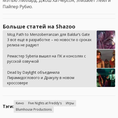
Мэтью Лиллард, Джош Хатчерсон, Элизабет Лейл и
Пайпер Рубио.
Больше статей на Shazoo
Мод Path to Menzoberranzan для Baldur’s Gate
3 всё ещё в разработке – но новости о сроках
релиза не радуют
Ремастер Syberia вышел на ПК и консолях c
русской озвучкой
Dead by Daylight объединила
Пирамидоглового и Дракулу в новом
кроссовере
Кино
Five Nights at Freddy's
Игры
Тэги:
Blumhouse Productions