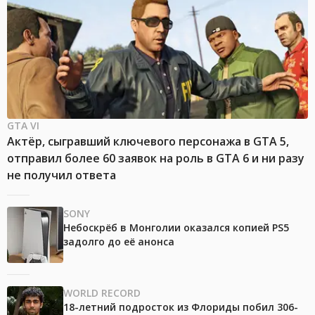
GTA VI
Актёр, сыгравший ключевого персонажа в GTA 5,
отправил более 60 заявок на роль в GTA 6 и ни разу
не получил ответа
SONY
Небоскрёб в Монголии оказался копией PS5
задолго до её анонса
WORLD RECORD
18-летний подросток из Флориды побил 306-