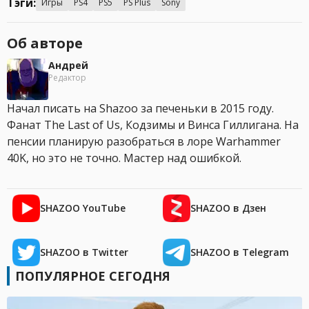
Тэги:
Игры
PS4
PS5
PS Plus
Sony
Об авторе
Андрей
Редактор
Начал писать на Shazoo за печеньки в 2015 году.
Фанат The Last of Us, Кодзимы и Винса Гиллигана. На
пенсии планирую разобраться в лоре Warhammer
40K, но это не точно. Мастер над ошибкой.
SHAZOO YouTube
SHAZOO в Дзен
SHAZOO в Twitter
SHAZOO в Telegram
ПОПУЛЯРНОЕ СЕГОДНЯ