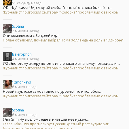
51 секунду назад
@Dark_AssassinUA, сладкий хлеб... "тонкая" отсылка была б, н...
Журналист пригрозил хейтерам "Колобка" проблемами с законом
Scotina
2 минуты назад
Они комплектом с Зендеей идут.
Нолан объяснил, почему выбрал Тома Холланда на роль в "Одиссее"
Belerophon
4 минуты назад
@ZeEnd, этому актеру потом в инсте такого в панамку понакидали,...
Журналист пригрозил хейтерам "Колобка" проблемами с законом
12monkeys
6 минут назад
Новый паук тоже самое говно по уровню что и колобок,...
Журналист пригрозил хейтерам "Колобка" проблемами с законом
Scotina
6 минут назад
@mrGrim,Ну в целом , ещё и инет для неё нужен...
Глава Take-Two прогнозирует десятикратный рост аудитории
благодаря облачным играм за три года