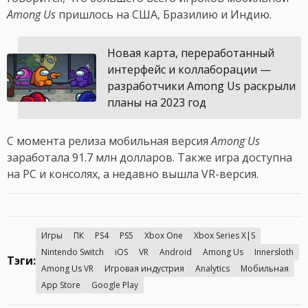
Among Us
пришлось на США, Бразилию и Индию.
Новая карта, переработанный
интерфейс и коллаборации —
разработчики Among Us раскрыли
планы на 2023 год
С момента релиза мобильная версия
Among Us
заработала 91.7 млн долларов. Также игра доступна
на PC и консолях, а недавно вышла VR-версия.
Игры
ПК
PS4
PS5
Xbox One
Xbox Series X|S
Nintendo Switch
iOS
VR
Android
Among Us
Innersloth
Тэги:
Among Us VR
Игровая индустрия
Analytics
Мобильная
App Store
Google Play