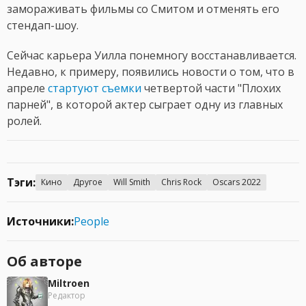
замораживать фильмы со Смитом и отменять его
стендап-шоу.
Сейчас карьера Уилла понемногу восстанавливается.
Недавно, к примеру, появились новости о том, что в
апреле
стартуют съемки
четвертой части "Плохих
парней", в которой актер сыграет одну из главных
ролей.
Тэги:
Кино
Другое
Will Smith
Chris Rock
Oscars 2022
Источники:
People
Об авторе
Miltroen
Редактор