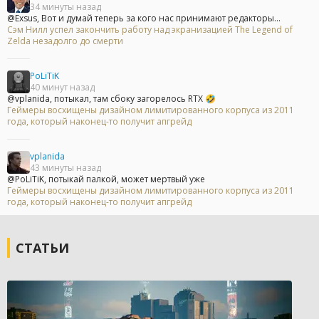
34 минуты назад
@Exsus, Вот и думай теперь за кого нас принимают редакторы...
Сэм Нилл успел закончить работу над экранизацией The Legend of
Zelda незадолго до смерти
PoLiTiK
40 минут назад
@vplanida, потыкал, там сбоку загорелось RTX 🤣
Геймеры восхищены дизайном лимитированного корпуса из 2011
года, который наконец-то получит апгрейд
vplanida
43 минуты назад
@PoLiTiK, потыкай палкой, может мертвый уже
Геймеры восхищены дизайном лимитированного корпуса из 2011
года, который наконец-то получит апгрейд
СТАТЬИ