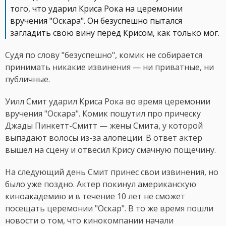
того, что ударил Криса Рока на церемонии
вручения "Оскара". Он безуспешно пытался
загладить свою вину перед Крисом, как только мог.
Судя по слову "безуспешно", комик не собирается
принимать никакие извинения — ни приватные, ни
публичные.
Уилл Смит ударил Криса Рока во время церемонии
вручения "Оскара". Комик пошутил про прическу
Джады Пинкетт-Смитт — жены Смита, у которой
выпадают волосы из-за алопеции. В ответ актер
вышел на сцену и отвесил Крису смачную пощечину.
На следующий день Смит принес свои извинения, но
было уже поздно. Актер покинул американскую
киноакадемию и в течение 10 лет не сможет
посещать церемонии "Оскар". В то же время пошли
новости о том, что кинокомпании начали