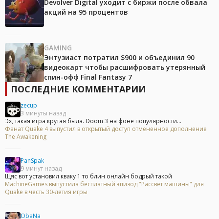
Devolver Digital уходит с биржи после обвала
акций на 95 процентов
GAMING
Энтузиаст потратил $900 и объединил 90
видеокарт чтобы расшифровать утерянный
спин-офф Final Fantasy 7
ПОСЛЕДНИЕ КОММЕНТАРИИ
zecup
3 минуты назад
Эх, такая игра крутая была. Doom 3 на фоне популярности...
Фанат Quake 4 выпустил в открытый доступ отмененное дополнение
The Awakening
PanSpak
9 минут назад
Щяс вот установил кваку 1 то блин онлайн бодрый такой
MachineGames выпустила бесплатный эпизод "Рассвет машины" для
Quake в честь 30-летия игры
ObaNa