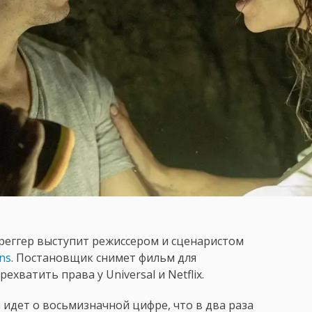
Креггер выступит режиссером и сценаристом
ns
. Постановщик снимет фильм для
ехватить права у Universal и Netflix.
 идет о восьмизначной цифре, что в два раза