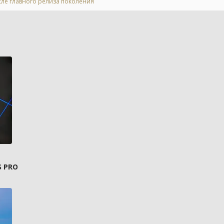
осле главного релиза поколения
S PRO