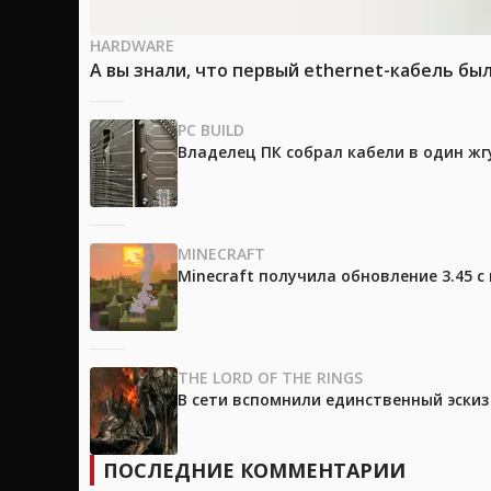
HARDWARE
А вы знали, что первый ethernet-кабель бы
PC BUILD
Владелец ПК собрал кабели в один жг
MINECRAFT
Minecraft получила обновление 3.45 
THE LORD OF THE RINGS
В сети вспомнили единственный эски
ПОСЛЕДНИЕ КОММЕНТАРИИ