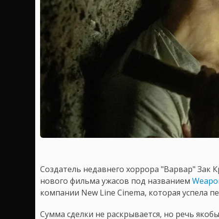
Создатель недавнего хоррора "Варвар" Зак 
нового фильма ужасов под названием
Weapo
компании New Line Cinema, которая успела пер
Сумма сделки не раскрывается, но речь якобы