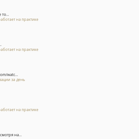
то...
 работает на практике
.
 работает на практике
om/watc...
зации за день
 работает на практике
смотря на...