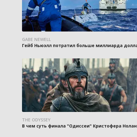
GABE NEWELL
Гейб Ньюэлл потратил больше миллиарда доллар
THE ODYSSEY
В чем суть финала "Одиссеи" Кристофера Нолан