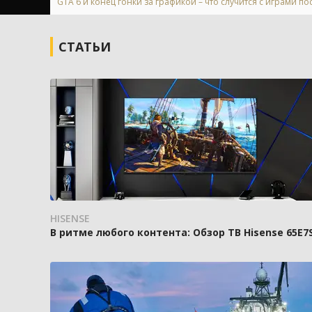
GTA 6 и конец гонки за графикой – что случится с играми п
СТАТЬИ
HISENSE
В ритме любого контента: Обзор ТВ Hisense 65E7