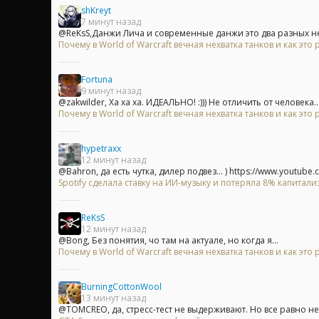
shKreyt
7 минут назад
@ReKsS,Данжи Лича и современные данжи это два разных не 
Почему в World of Warcraft вечная нехватка танков и как это
Fortuna
9 минут назад
@zakwilder, Ха ха ха. ИДЕАЛЬНО! :))) Не отличить от человека...
Почему в World of Warcraft вечная нехватка танков и как это
hypetraxx
12 минут назад
@Bahron, да есть чутка, дилер подвез... ) https://www.youtube.c
Spotify сделала ставку на ИИ-музыку и потеряла 8% капитали
ReKsS
12 минут назад
@Bong, Без понятия, чо там на актуале, но когда я...
Почему в World of Warcraft вечная нехватка танков и как это
BurningCottonWool
13 минут назад
@TOMCREO, да, стресс-тест не выдерживают. Но все равно не