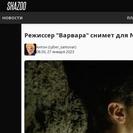
НОВОСТИ
ПЛ
Режиссер "Варвара" снимет для 
Антон
(
cyber_samovar
)
08:30, 27 января 2023