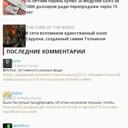
18-летний парень купил 20 модулей DDR5 за
1600 долларов ради перепродажи через 15
лет
THE LORD OF THE RINGS
В сети вспомнили единственный эскиз
Саурона, созданный самим Толкином
ПОСЛЕДНИЕ КОММЕНТАРИИ
Jorno
14 минут назад
@Arthur, тут немного разные вещи .
Актёр, сыгравший ключевого персонажа в GTA 5, отправил более 60
заявок на роль в GTA 6 и ни разу не получил ответа
ZeEnd
23 минуты назад
Было бы лучше предупредить об этом на релизе прошки, чтобы...
Sony якобы предупредит игроков об отказе от дисков PS5 на новых
коробках консолей
alexx92rus