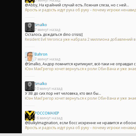
5 минут назад
@Abby, На крайний случай есть Ложная слеза, но с ней...
Ярость и радость идут рука об руку – почему игроки ненавид
Smalko
7 минут назад
Осталось дождаться dino crisis((
Resident Evil Veronica уже набрала 2 миллиона добавлений 
Bahron
7 минут назад
@Smalko, Андор помнится критикуют, всё-таки не оправдал себ
Юэн МакГрегор хочет вернуться к роли Оби-Вана и уже знае
Smalko
10 минут назад
У ЗВ до сих пор нет человека, кто вел бы...
Юэн МакГрегор хочет вернуться к роли Оби-Вана и уже знае
POCCOMAXEP
16 минут назад
@BulkyImagination, если босс искренне не нравится и обосно
Ярость и радость идут рука об руку – почему игроки ненавид