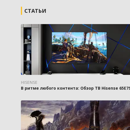
СТАТЬИ
HISENSE
В ритме любого контента: Обзор ТВ Hisense 65E7