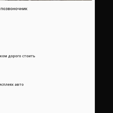
а позвоночник
шком дорого стоить
исплеях авто