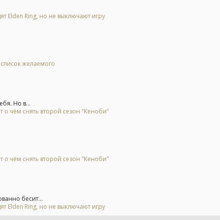
ят Elden Ring, но не выключают игру
в список желаемого
я. Но в...
т о чём снять второй сезон "Кеноби"
т о чём снять второй сезон "Кеноби"
ванно бесит...
ят Elden Ring, но не выключают игру