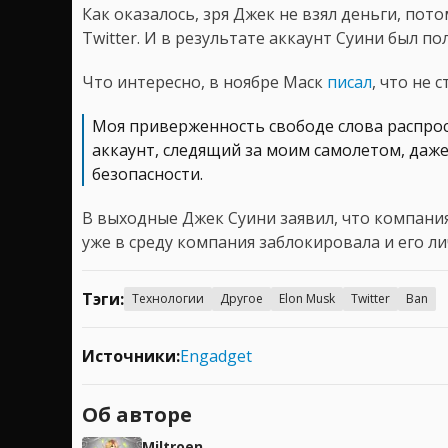
Как оказалось, зря Джек не взял деньги, пот
Twitter. И в результате аккаунт Суини был по
Что интересно, в ноябре Маск
писал
, что не 
Моя приверженность свободе слова распрос
аккаунт, следящий за моим самолетом, даже
безопасности.
В выходные Джек Суини заявил, что компания 
уже в среду компания заблокировала и его ли
Тэги:
Технологии
Другое
Elon Musk
Twitter
Ban
Источники:
Engadget
Об авторе
Miltroen