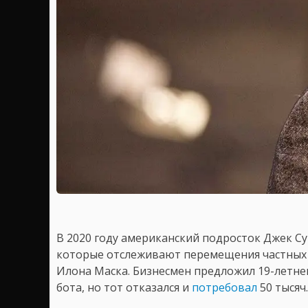
В 2020 году американский подросток Джек Су
которые отслеживают перемещения частных 
Илона Маска. Бизнесмен предложил 19-летнем
бота, но тот отказался и
потребовал
50 тысяч.