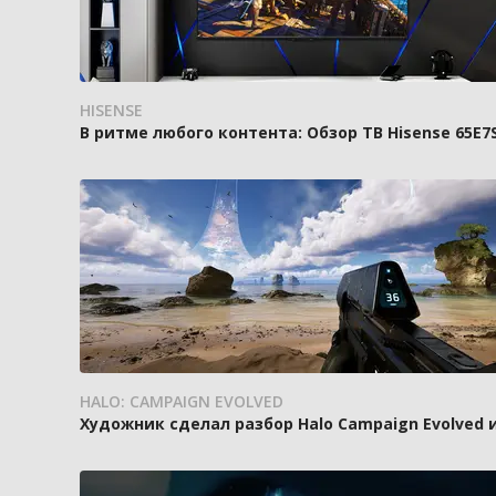
HISENSE
В ритме любого контента: Обзор ТВ Hisense 65E7
HALO: CAMPAIGN EVOLVED
Художник сделал разбор Halo Campaign Evolved 