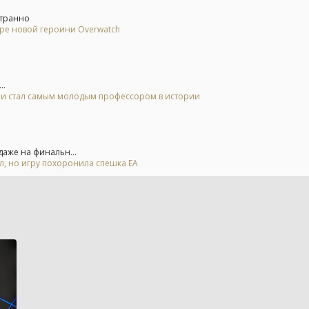
странно
ере новой героини Overwatch
..
 и стал самым молодым профессором в истории
аже на финальн...
ал, но игру похоронила спешка EA