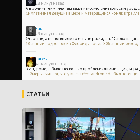
28 минут назад
А в ролике геймплея там ваще какой-то синеволосый урод, 
Симпатичная девушка в мехе и матерящийся хомяк в трейл
Ruiz
29 минут назад
@rabeme, а по понятиям то есть че раскидать? Слово пацана.
18-летний подросток из Флориды побил 306-летний рекорд
Park52
41 минуту назад
В Андромеде было несколько проблем: Оптимизация, игра д
Геймеры считают, что у Mass Effect Andromeda был потенци
СТАТЬИ