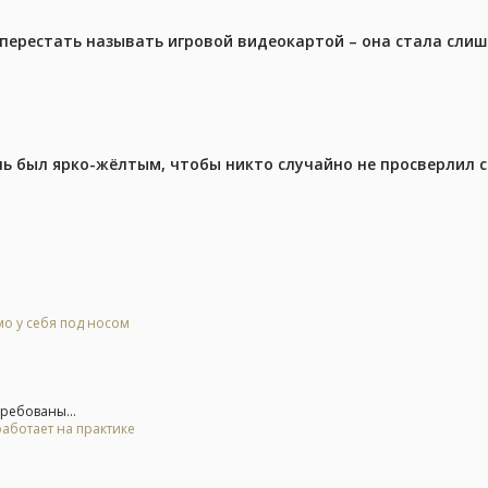
перестать называть игровой видеокартой – она стала сли
ель был ярко-жёлтым, чтобы никто случайно не просверлил 
о у себя под носом
требованы...
 работает на практике