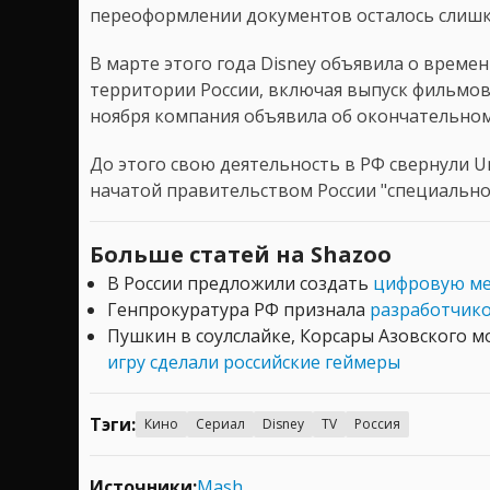
переоформлении документов осталось слишк
В марте этого года Disney объявила о време
территории России, включая выпуск фильмов
ноября компания объявила об окончательном 
До этого свою деятельность в РФ свернули Univ
начатой правительством России "специально
Больше статей на Shazoo
В России предложили создать
цифровую ме
Генпрокуратура РФ признала
разработчико
Пушкин в соулслайке, Корсары Азовского м
игру сделали российские геймеры
Тэги:
Кино
Сериал
Disney
TV
Россия
Источники:
Mash