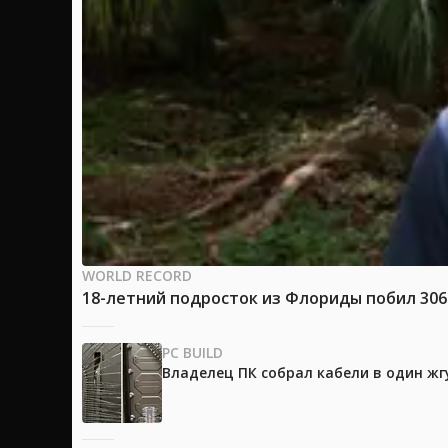
WORLD RECORD
18-летний подросток из Флориды побил 30
PC BUILD
Владелец ПК собрал кабели в один жг