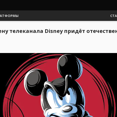
АТФОРМЫ
СТ
мену телеканала Disney придёт отечеств