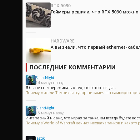
RTX 5090
Геймеры решили, что RTX 5090 можно 
HARDWARE
А вы знали, что первый ethernet-каб
ПОСЛЕДНИЕ КОММЕНТАРИИ
SilentNight
14 минут назад
Я бы не стал переживать о тех, кто готов всегда...
Почему жители Тамриэля в упор не замечают вампиров прям
SilentNight
15 минут назад
Интересный нюанс, что играя за танка, вы всегда будете вос
Почему в World of Warcraft вечная нехватка танков и как это
lastik