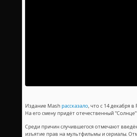
Издание Mash
рассказало
, что с 14 декабря 
На его смену придёт отечественный "Солнце"
Среди причин случившегося отмечают введён
изъятие прав на мультфильмы и сериалы. Отм