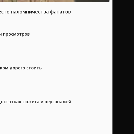
место паломничества фанатов
ны просмотров
шком дорого стоить
достатках сюжета и персонажей