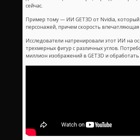
сейчас.
Пример тому — ИИ GET3D от Nvidia, который
персонажей, причем скорость впечатляющая 
Исследователи натренировали этот ИИ на о
трехмерных фигур с различных углов. Потреб
миллион изображений в GET3D и обработать и