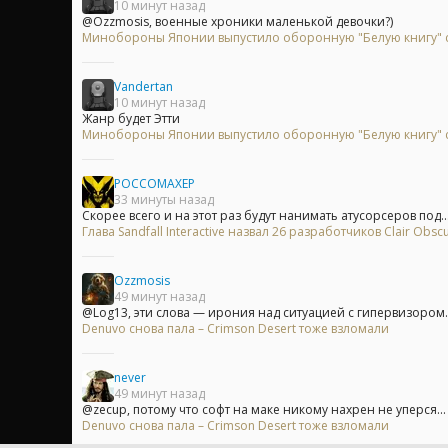
10 минут назад
@Ozzmosis, военные хроники маленькой девочки?)
Минобороны Японии выпустило оборонную "Белую книгу" с
Vandertan
10 минут назад
Жанр будет Этти
Минобороны Японии выпустило оборонную "Белую книгу" с
POCCOMAXEP
33 минуты назад
Скорее всего и на этот раз будут нанимать атусорсеров под..
Глава Sandfall Interactive назвал 26 разработчиков Clair Ob
Ozzmosis
49 минут назад
@Log13, эти слова — ирония над ситуацией с гипервизором.А
Denuvo снова пала – Crimson Desert тоже взломали
never
49 минут назад
@zecup, потому что софт на маке никому нахрен не уперся...
Denuvo снова пала – Crimson Desert тоже взломали