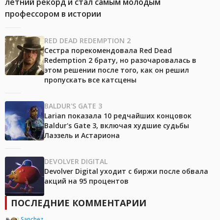
летний рекорд и стал самым молодым
профессором в истории
RED DEAD REDEMPTION 2
Сестра порекомендовала Red Dead
Redemption 2 брату, но разочаровалась в
этом решении после того, как он решил
пропускать все катсцены
BALDUR'S GATE 3
Larian показала 10 редчайших концовок
Baldur's Gate 3, включая худшие судьбы
Лаэзель и Астариона
DEVOLVER DIGITAL
Devolver Digital уходит с биржи после обвала
акций на 95 процентов
ПОСЛЕДНИЕ КОММЕНТАРИИ
Sanchez