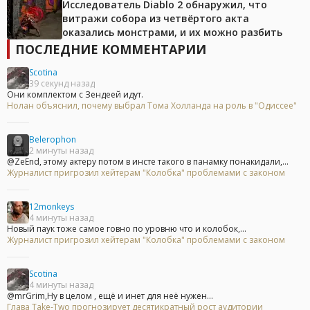
Исследователь Diablo 2 обнаружил, что
витражи собора из четвёртого акта
оказались монстрами, и их можно разбить
ПОСЛЕДНИЕ КОММЕНТАРИИ
Scotina
39 секунд назад
Они комплектом с Зендеей идут.
Нолан объяснил, почему выбрал Тома Холланда на роль в "Одиссее"
Belerophon
2 минуты назад
@ZeEnd, этому актеру потом в инсте такого в панамку понакидали,...
Журналист пригрозил хейтерам "Колобка" проблемами с законом
12monkeys
4 минуты назад
Новый паук тоже самое говно по уровню что и колобок,...
Журналист пригрозил хейтерам "Колобка" проблемами с законом
Scotina
4 минуты назад
@mrGrim,Ну в целом , ещё и инет для неё нужен...
Глава Take-Two прогнозирует десятикратный рост аудитории