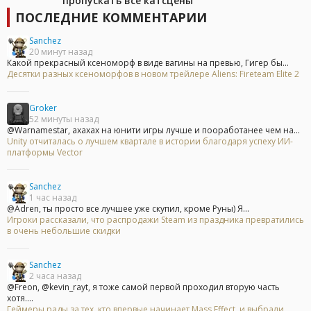
пропускать все катсцены
ПОСЛЕДНИЕ КОММЕНТАРИИ
Sanchez
20 минут назад
Какой прекрасный ксеноморф в виде вагины на превью, Гигер бы...
Десятки разных ксеноморфов в новом трейлере Aliens: Fireteam Elite 2
Groker
52 минуты назад
@Warnamestar, ахахах на юнити игры лучше и пооработанее чем на...
Unity отчиталась о лучшем квартале в истории благодаря успеху ИИ-
платформы Vector
Sanchez
1 час назад
@Adren, ты просто все лучшее уже скупил, кроме Руны) Я...
Игроки рассказали, что распродажи Steam из праздника превратились
в очень небольшие скидки
Sanchez
2 часа назад
@Freon, @kevin_rayt, я тоже самой первой проходил вторую часть
хотя....
Геймеры рады за тех, кто впервые начинает Mass Effect, и выбрали