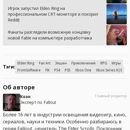
Игрок запустил Elden Ring на
профессиональном CRT-мониторе и покорил
Reddit
Фанаты разглядели возможную концовку
новой Fable на компьютере разработчика
Elden Ring
Fan Art
Экшен
Приключение
RPG
Игры
Тэги:
FromSoftware
ПК
PS4
PS5
Xbox One
Xbox Series X|S
Об авторе
Главный редактор
Коэн
Эксперт по Fallout
Более 16 лет в индустрии освещения видеоигр, кино,
сериалов, науки и техники. Особенно разбираюсь в
серии Fallout, ценитель The Elder Scrolls. Поклонник