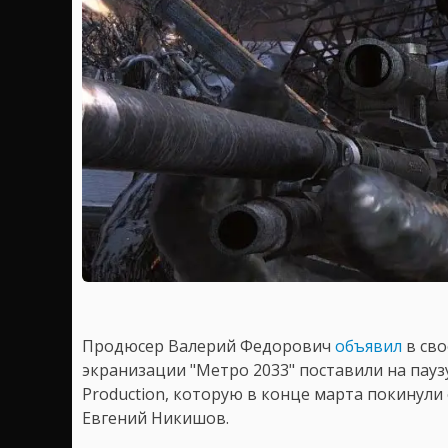
Продюсер Валерий Федорович
объявил
в сво
экранизации "Метро 2033" поставили на пауз
Production, которую в конце марта покинул
Евгений Никишов.