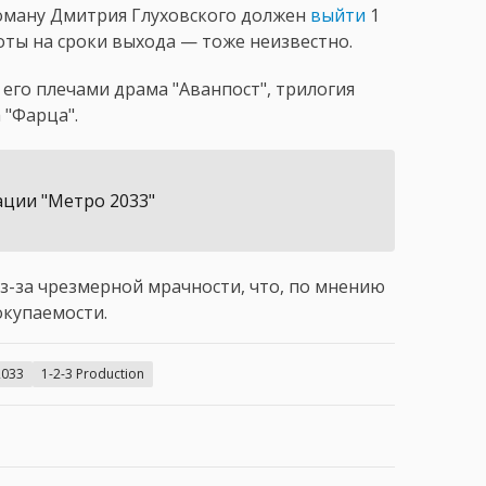
роману Дмитрия Глуховского должен
выйти
1
боты на сроки выхода — тоже неизвестно.
 его плечами драма "Аванпост", трилогия
 "Фарца".
ции "Метро 2033"
-за чрезмерной мрачности, что, по мнению
окупаемости.
2033
1-2-3 Production