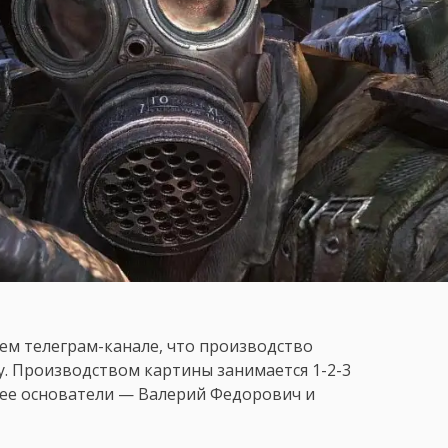
ем телеграм-канале, что производство
у. Производством картины занимается 1-2-3
и ее основатели — Валерий Федорович и