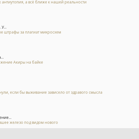
к антиутопия, а всё ближе к нашей реальности
У...
ые штрафы за плагиат микросхем
..
ьжение Акиры на байке
нули, если бы выживание зависело от здравого смысла
ние...
евшее железо под видом нового