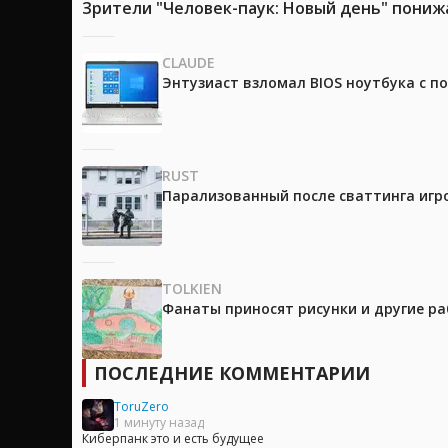
Зрители "Человек-паук: Новый день" пони
CLAUDE
Энтузиаст взломал BIOS ноутбука с п
RUST
Парализованный после сваттинга игр
TOLKIEN
Фанаты приносят рисунки и другие р
ПОСЛЕДНИЕ КОММЕНТАРИИ
ToruZero
1 минуту назад
Киберпанк это и есть будущее