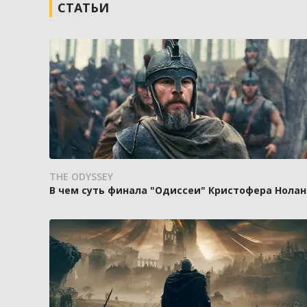
СТАТЬИ
THE ODYSSEY
В чем суть финала "Одиссеи" Кристофера Нолан