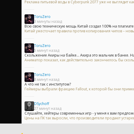
Реклама питьевой воды в Cyberpunk 2077 уже не выглядит ка
ToruZero
3 минуты назад
Всю свою техническую мощь Китай создал 100% на плагиате. 
Китай ужесточает правила против копирования чипов – нов
ToruZero
5 минут назад
Скольжение Акиры на байке... Акира это мальчик в банке. На.
Аниматор показал, как действительно закончилось бы скол
ToruZero
8 минут назад
А что не так с институтом?
Геймеры выбрали фракцию Fallout, к которой бы они примк
DSychoff
27 минут назад
Слушайте, хейтеры современных игр - у меня к вам предложе
Цены на ПК так выросли, что производители продают устар