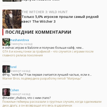
THE WITCHER 3: WILD HUNT
Только 5,6% игроков прошли самый редкий
квест The Witcher 3
ПОСЛЕДНИЕ КОММЕНТАРИИ
mashaividova
2 минуты назад
я сейчас играю в Stalzone и получаю больше кайф, чем...
GTA 6 и конец гонки за графикой – что случится с играми после
главного релиза поколения
forel
8 минут назад
@Psy, "хотя бы"?! так первая считается лучшей частью, если е...
Warner Bros. подтвердила разработку пятой "Матрицы"
Cohen
8 минут назад
@master_chubos, что с ним стало?
Пожилые геймеры рассказали о грустных случаях, когда одалживали
диск другу, а он возвращал его весь в царапинах