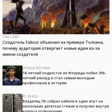
TIM CAIN
Создатель Fallout объяснил на примере Толкина,
почему аудитория отвергает новые идеи из-за
имени создателя
WORLD RECORD
18-летний подросток из Флориды побил 306-
летний рекорд и стал самым молодым
профессором в истории
PC BUILD
Владелец ПК собрал кабели в один жгут на
нескольких десятках стяжек и получил внутри
корпуса позвоночник