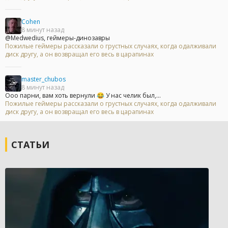
Cohen
8 минут назад
@Medwedius, геймеры-динозавры
Пожилые геймеры рассказали о грустных случаях, когда одалживали
диск другу, а он возвращал его весь в царапинах
master_chubos
8 минут назад
Ооо парни, вам хоть вернули 😂 У нас челик был,...
Пожилые геймеры рассказали о грустных случаях, когда одалживали
диск другу, а он возвращал его весь в царапинах
СТАТЬИ