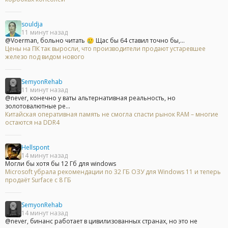
souldja
11 минут назад
@Voerman, больно читать 🥲 Щас бы 64 ставил точно бы,...
Цены на ПК так выросли, что производители продают устаревшее
железо под видом нового
SemyonRehab
11 минут назад
@never, конечно у ваты альтернативная реальность, но
золотовалютные ре...
Китайская оперативная память не смогла спасти рынок RAM – многие
остаются на DDR4
Hellspont
14 минут назад
Могли бы хотя бы 12 Гб для windows
Microsoft убрала рекомендации по 32 ГБ ОЗУ для Windows 11 и теперь
продаёт Surface с 8 ГБ
SemyonRehab
14 минут назад
@never, бинанс работает в цивилизованных странах, но это не