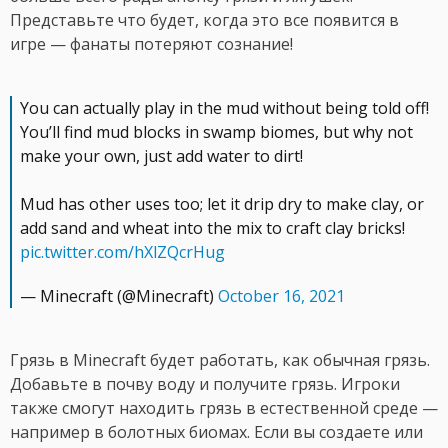
Представьте что будет, когда это все появится в
игре — фанаты потеряют сознание!
You can actually play in the mud without being told off!
You’ll find mud blocks in swamp biomes, but why not
make your own, just add water to dirt!
Mud has other uses too; let it drip dry to make clay, or
add sand and wheat into the mix to craft clay bricks!
pic.twitter.com/hXlZQcrHug
— Minecraft (@Minecraft)
October 16, 2021
Грязь в Minecraft будет работать, как обычная грязь.
Добавьте в почву воду и получите грязь. Игроки
также смогут находить грязь в естественной среде —
например в болотных биомах. Если вы создаете или