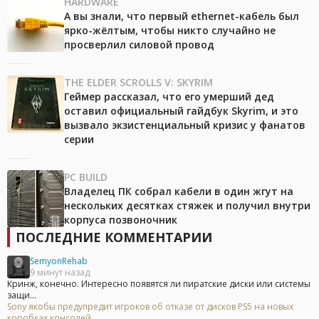
HARDWARE
А вы знали, что первый ethernet-кабель был
ярко-жёлтым, чтобы никто случайно не
просверлил силовой провод
THE ELDER SCROLLS V: SKYRIM
Геймер рассказал, что его умерший дед
оставил официальный гайдбук Skyrim, и это
вызвало экзистенциальный кризис у фанатов
серии
PC BUILD
Владелец ПК собрал кабели в один жгут на
нескольких десятках стяжек и получил внутри
корпуса позвоночник
ПОСЛЕДНИЕ КОММЕНТАРИИ
SemyonRehab
9 минут назад
Кринж, конечно. Интересно появятся ли пиратские диски или системы
защи...
Sony якобы предупредит игроков об отказе от дисков PS5 на новых
коробках консолей