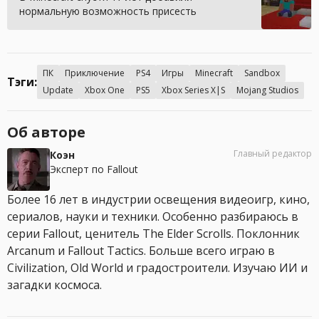
нормальную возможность присесть
ПК
Приключение
PS4
Игры
Minecraft
Sandbox
Тэги:
Update
Xbox One
PS5
Xbox Series X|S
Mojang Studios
Об авторе
Главный редактор
Коэн
Эксперт по Fallout
Более 16 лет в индустрии освещения видеоигр, кино,
сериалов, науки и техники. Особенно разбираюсь в
серии Fallout, ценитель The Elder Scrolls. Поклонник
Arcanum и Fallout Tactics. Больше всего играю в
Civilization, Old World и градостроители. Изучаю ИИ и
загадки космоса.