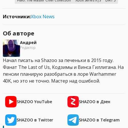
Halo: The Master Chief Collection
Xbox Series X|S
DIRT 5
Источники:
Xbox News
Об авторе
Андрей
Редактор
Начал писать на Shazoo за печеньки в 2015 году.
Фанат The Last of Us, Кодзимы и Винса Гиллигана. На
пенсии планирую разобраться в лоре Warhammer
40K, но это не точно. Мастер над ошибкой.
SHAZOO YouTube
SHAZOO в Дзен
SHAZOO в Twitter
SHAZOO в Telegram