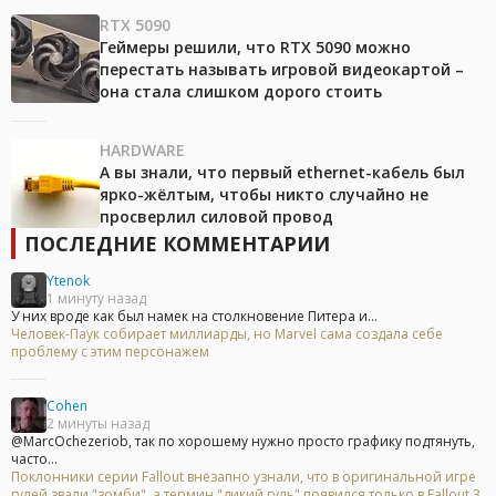
RTX 5090
Геймеры решили, что RTX 5090 можно
перестать называть игровой видеокартой –
она стала слишком дорого стоить
HARDWARE
А вы знали, что первый ethernet-кабель был
ярко-жёлтым, чтобы никто случайно не
просверлил силовой провод
ПОСЛЕДНИЕ КОММЕНТАРИИ
Ytenok
1 минуту назад
У них вроде как был намек на столкновение Питера и...
Человек-Паук собирает миллиарды, но Marvel сама создала себе
проблему с этим персонажем
Cohen
2 минуты назад
@MarcOchezeriob, так по хорошему нужно просто графику подтянуть,
часто...
Поклонники серии Fallout внезапно узнали, что в оригинальной игре
гулей звали "зомби", а термин "дикий гуль" появился только в Fallout 3