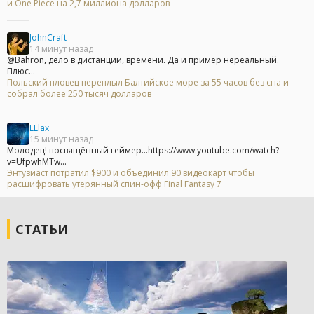
и One Piece на 2,7 миллиона долларов
JohnCraft
14 минут назад
@Bahron, дело в дистанции, времени. Да и пример нереальный.
Плюс...
Польский пловец переплыл Балтийское море за 55 часов без сна и
собрал более 250 тысяч долларов
LLlax
15 минут назад
Молодец! посвящённый геймер...https://www.youtube.com/watch?
v=UfpwhMTw...
Энтузиаст потратил $900 и объединил 90 видеокарт чтобы
расшифровать утерянный спин-офф Final Fantasy 7
СТАТЬИ