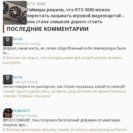
RTX 5090
Геймеры решили, что RTX 5090 можно
перестать называть игровой видеокартой –
она стала слишком дорого стоить
ПОСЛЕДНИЕ КОММЕНТАРИИ
Social
4 минуты назад
@djikun, какая жесть, во селюк обдолбанный кобе температура была
5+...
В Японии так жарко, что холодильники для людей начали активно
раскупать
Social
5 минут назад
чесно говоря я не распарсил, как /c/user оказалась какой-то папкой?
Claude Opus 5 удалил весь профиль разработчика во время бэкапа и
ответил "Извини, опечатка"
Drakula13
9 минут назад
@POCCOMAXEP, Она получала бесплатный дофамин от имитации
покупок. вре...
В Японии арестовали фанатку аниме за отмену заказов мерча Naruto