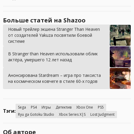
Больше статей на Shazoo
Новый трейлер экшена Stranger Than Heaven
от создателей Yakuza посвятили боевой
системе
В Stranger than Heaven использовали облик
актёра, умершего 12 лет назад
Анонсирована Stardream – игра про таксиста
на космическом ковчеге в стиле 60-х годов
Sega
PS4
Игры
Детектив
Xbox One
PS5
Тэги:
Ryu ga Gotoku Studio
Xbox Series X|S
Lost Judgment
Об авторе